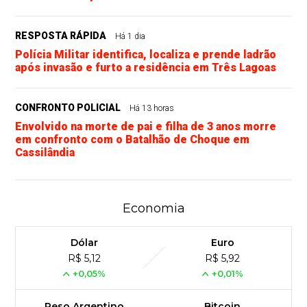
RESPOSTA RÁPIDA
Há 1 dia
Polícia Militar identifica, localiza e prende ladrão
após invasão e furto a residência em Três Lagoas
CONFRONTO POLICIAL
Há 13 horas
Envolvido na morte de pai e filha de 3 anos morre
em confronto com o Batalhão de Choque em
Cassilândia
Economia
Dólar
Euro
R$ 5,12
R$ 5,92
+0,05%
+0,01%
Peso Argentino
Bitcoin