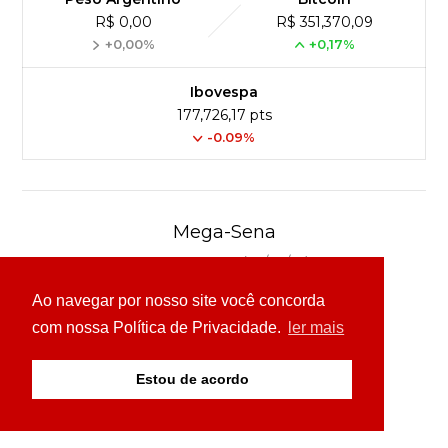
R$ 0,00
R$ 351,370,09
+0,00%
+0,17%
Ibovespa
177,726,17 pts
-0.09%
Mega-Sena
Concurso 3040 (04/08/26)
Ao navegar por nosso site você concorda
03
16
24
30
49
54
com nossa Política de Privacidade.
ler mais
Ver detalhes
Estou de acordo