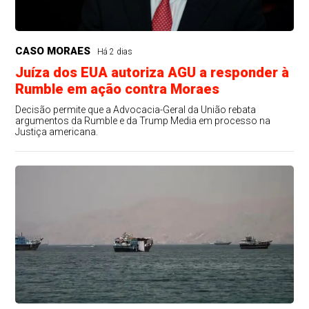
CASO MORAES
Há 2 dias
Juíza dos EUA autoriza AGU a responder à
Rumble em ação contra Moraes
Decisão permite que a Advocacia-Geral da União rebata
argumentos da Rumble e da Trump Media em processo na
Justiça americana.