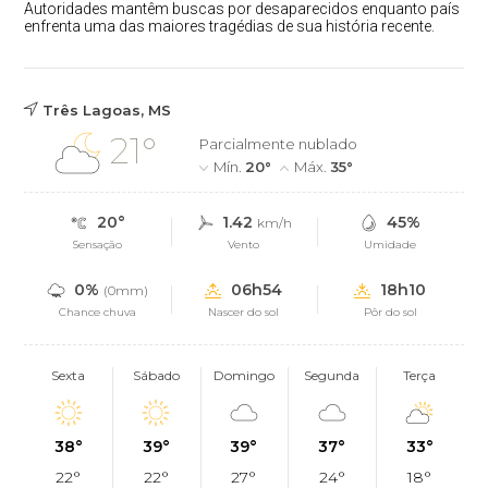
Autoridades mantêm buscas por desaparecidos enquanto país
enfrenta uma das maiores tragédias de sua história recente.
Três Lagoas, MS
21°
Parcialmente nublado
Mín.
20°
Máx.
35°
20°
1.42
45%
km/h
Sensação
Vento
Umidade
0%
06h54
18h10
(0mm)
Chance chuva
Nascer do sol
Pôr do sol
Sexta
Sábado
Domingo
Segunda
Terça
38°
39°
39°
37°
33°
22°
22°
27°
24°
18°