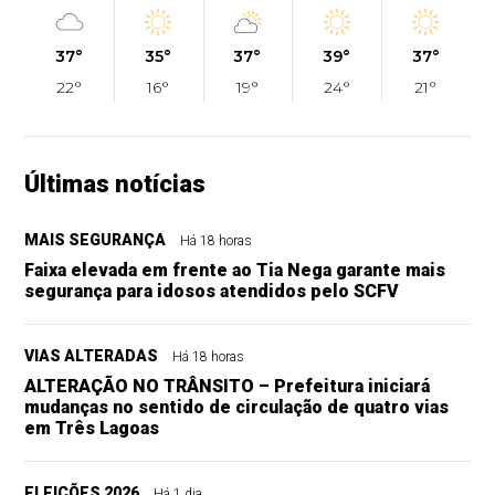
37°
35°
37°
39°
37°
22°
16°
19°
24°
21°
Últimas notícias
MAIS SEGURANÇA
Há 18 horas
Faixa elevada em frente ao Tia Nega garante mais
segurança para idosos atendidos pelo SCFV
VIAS ALTERADAS
Há 18 horas
ALTERAÇÃO NO TRÂNSITO – Prefeitura iniciará
mudanças no sentido de circulação de quatro vias
em Três Lagoas
ELEIÇÕES 2026
Há 1 dia