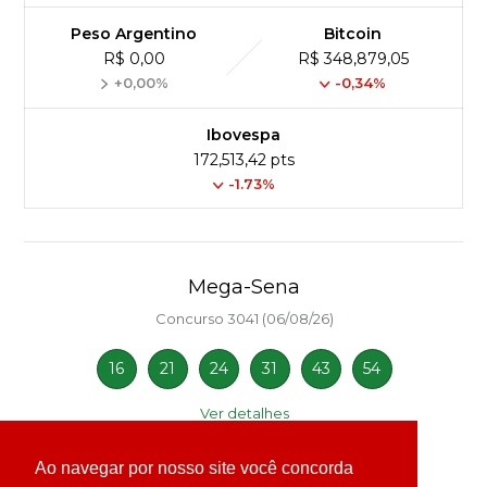
Peso Argentino
Bitcoin
R$ 0,00
R$ 348,879,05
+0,00%
-0,34%
Ibovespa
172,513,42 pts
-1.73%
Mega-Sena
Concurso 3041 (06/08/26)
16
21
24
31
43
54
Ver detalhes
Ao navegar por nosso site você concorda