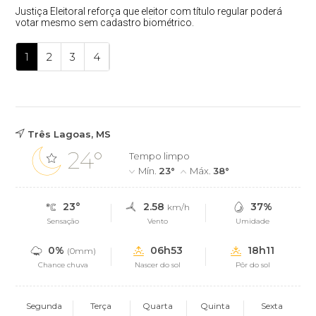
Justiça Eleitoral reforça que eleitor com título regular poderá
votar mesmo sem cadastro biométrico.
1
2
3
4
Três Lagoas, MS
24°
Tempo limpo
Mín.
23°
Máx.
38°
23°
2.58
37%
km/h
Sensação
Vento
Umidade
0%
06h53
18h11
(0mm)
Chance chuva
Nascer do sol
Pôr do sol
Segunda
Terça
Quarta
Quinta
Sexta