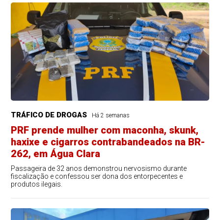
TRÁFICO DE DROGAS
Há 2 semanas
PRF prende mulher com maconha, skunk,
haxixe e cigarros contrabandeados na BR-
262, em Água Clara
Passageira de 32 anos demonstrou nervosismo durante
fiscalização e confessou ser dona dos entorpecentes e
produtos ilegais.