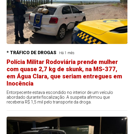
* TRÁFICO DE DROGAS
Há 1 mês
Polícia Militar Rodoviária prende mulher
com quase 2,7 kg de skunk, na MS-377,
em Água Clara, que seriam entregues em
Inocência
Entorpecente estava escondido no interior de um veículo
abordado durante fiscalização. A suspeita afirmou que
receberia R$ 1,5 mil pelo transporte da droga.