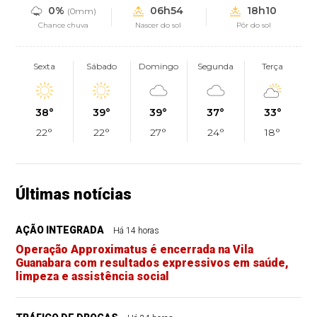
0%
06h54
18h10
(0mm)
Chance chuva
Nascer do sol
Pôr do sol
Sexta
Sábado
Domingo
Segunda
Terça
38°
39°
39°
37°
33°
22°
22°
27°
24°
18°
Últimas notícias
AÇÃO INTEGRADA
Há 14 horas
Operação Approximatus é encerrada na Vila
Guanabara com resultados expressivos em saúde,
limpeza e assistência social