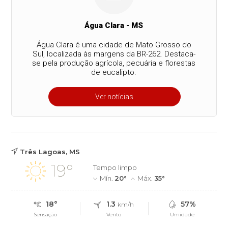
Água Clara - MS
Água Clara é uma cidade de Mato Grosso do
Sul, localizada às margens da BR-262. Destaca-
se pela produção agrícola, pecuária e florestas
de eucalipto.
Ver notícias
Três Lagoas, MS
19°
Tempo limpo
Mín.
20°
Máx.
35°
18°
1.3
57%
km/h
Sensação
Vento
Umidade