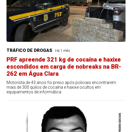
TRÁFICO DE DROGAS
Há 1 mês
PRF apreende 321 kg de cocaína e haxixe
escondidos em carga de nobreaks na BR-
262 em Água Clara
Motorista de 43 anos foi preso após policiais encontrarem
mais de 300 quilos de cocaína e haxixe ocultos em
equipamentos de informática