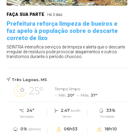
FAÇA SUA PARTE
Há 3 dias
Prefeitura reforça limpeza de bueiros e
faz apelo à população sobre o descarte
correto de lixo
SEINTRA intensifica serviços de limpeza e alerta que o descarte
irregular de resíduos pode provocar alagamentos e outros
transtornos durante o período chuvoso.
Três Lagoas, MS
25°
Tempo limpo
Mín.
20°
Máx.
37°
24°
2.47
33%
km/h
Sensação
Vento
Umidade
0%
06h53
18h10
(0mm)