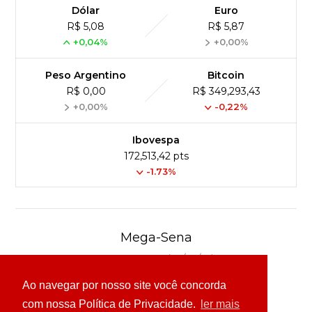
Dólar
Euro
R$ 5,08
R$ 5,87
+0,04%
+0,00%
Peso Argentino
Bitcoin
R$ 0,00
R$ 349,293,43
+0,00%
-0,22%
Ibovespa
172,513,42 pts
-1.73%
Mega-Sena
Concurso 3041 (06/08/26)
Ao navegar por nosso site você concorda
16
21
24
31
43
54
com nossa Política de Privacidade.
ler mais