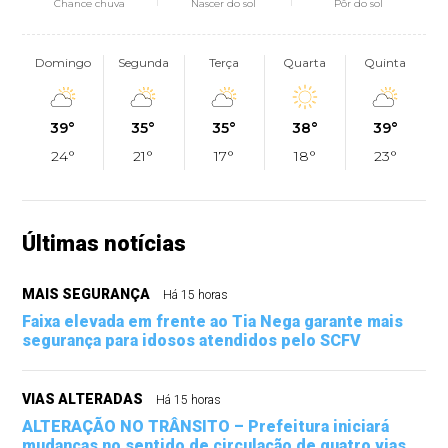
Chance chuva
Nascer do sol
Pôr do sol
Domingo
Segunda
Terça
Quarta
Quinta
39°
35°
35°
38°
39°
24°
21°
17°
18°
23°
Últimas notícias
MAIS SEGURANÇA
Há 15 horas
Faixa elevada em frente ao Tia Nega garante mais
segurança para idosos atendidos pelo SCFV
VIAS ALTERADAS
Há 15 horas
ALTERAÇÃO NO TRÂNSITO – Prefeitura iniciará
mudanças no sentido de circulação de quatro vias