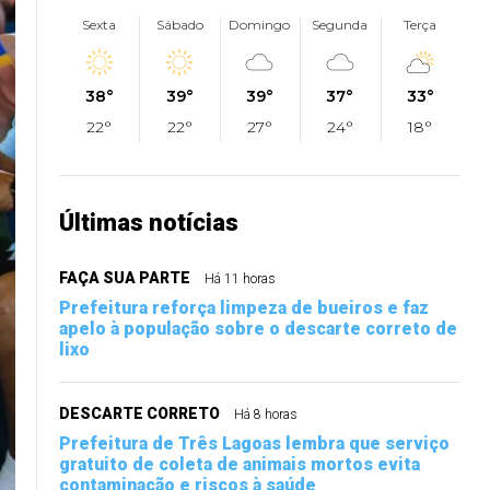
Sexta
Sábado
Domingo
Segunda
Terça
38°
39°
39°
37°
33°
22°
22°
27°
24°
18°
Últimas notícias
FAÇA SUA PARTE
Há 11 horas
Prefeitura reforça limpeza de bueiros e faz
apelo à população sobre o descarte correto de
lixo
DESCARTE CORRETO
Há 8 horas
Prefeitura de Três Lagoas lembra que serviço
gratuito de coleta de animais mortos evita
contaminação e riscos à saúde