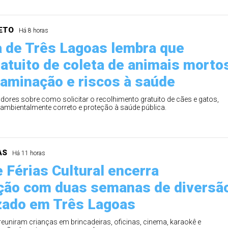
0
56
61
Ver detalhes
ETO
Há 8 horas
74
93
a de Três Lagoas lembra que
ratuito de coleta de animais morto
taminação e riscos à saúde
ores sobre como solicitar o recolhimento gratuito de cães e gatos,
 ambientalmente correto e proteção à saúde pública.
AS
Há 11 horas
e Férias Cultural encerra
ção com duas semanas de diversã
zado em Três Lagoas
 reuniram crianças em brincadeiras, oficinas, cinema, karaokê e