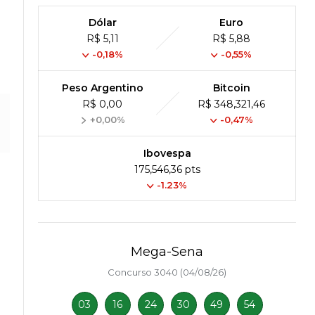
Dólar
Euro
R$ 5,11
R$ 5,88
-0,18%
-0,55%
Peso Argentino
Bitcoin
R$ 0,00
R$ 348,321,46
+0,00%
-0,47%
Ibovespa
175,546,36 pts
-1.23%
Mega-Sena
Concurso 3040 (04/08/26)
03
16
24
30
49
54