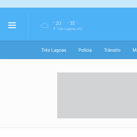
20
35
°C
°C
Três Lagoas, MS
Três Lagoas
Polícia
Trânsito
M