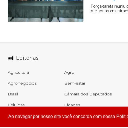
Força-tarefa reuniu 
melhorias em infraes
Editorias
Agricultura
Agro
Agronegócios
Bem-estar
Brasil
Câmara dos Deputados
Celulose
Cidades
Comércio
Cotidiano
Ao navegar por nosso site você concorda com nossa Políti
Ver todas