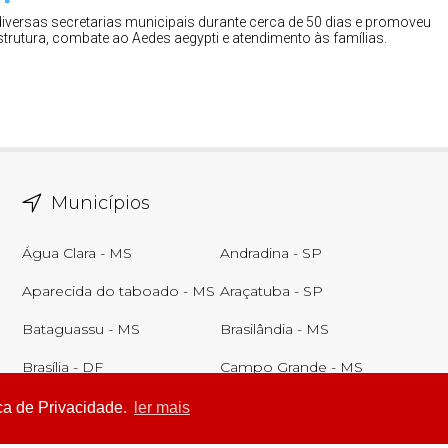
diversas secretarias municipais durante cerca de 50 dias e promoveu
trutura, combate ao Aedes aegypti e atendimento às famílias.
Municípios
Água Clara - MS
Andradina - SP
Aparecida do taboado - MS
Araçatuba - SP
Bataguassu - MS
Brasilândia - MS
Brasília - DF
Campo Grande - MS
Castilho - SP
Corumbá - MS
ca de Privacidade.
ler mais
Ver todos