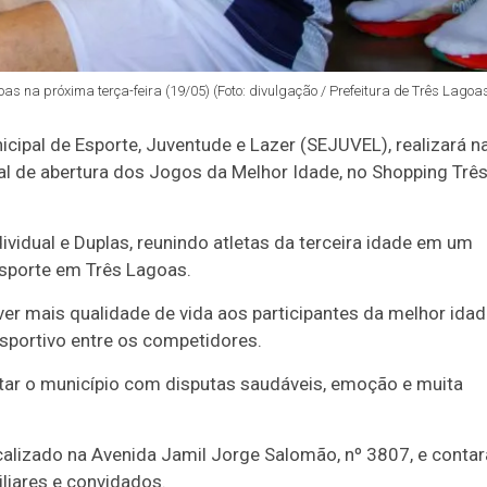
s na próxima terça-feira (19/05) (Foto: divulgação / Prefeitura de Três Lagoa
icipal de Esporte, Juventude e Lazer (SEJUVEL), realizará n
ial de abertura dos Jogos da Melhor Idade, no Shopping Trê
vidual e Duplas, reunindo atletas da terceira idade em um
esporte em Três Lagoas.
over mais qualidade de vida aos participantes da melhor idad
esportivo entre os competidores.
r o município com disputas saudáveis, emoção e muita
calizado na Avenida Jamil Jorge Salomão, nº 3807, e contar
liares e convidados.