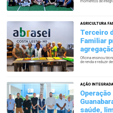
momentos de integra
AGRICULTURA FA
Terceiro 
Familiar 
agregação
Oficina ensinou técn
de renda e reduzir d
AÇÃO INTEGRAD
Operação 
Guanabara
saúde, li