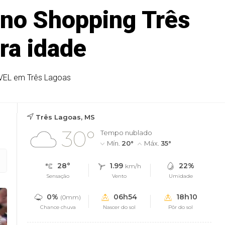
 no Shopping Três
ra idade
UVEL em Três Lagoas
Três Lagoas, MS
30°
Tempo nublado
Mín.
20°
Máx.
35°
28°
1.99
22%
km/h
Sensação
Vento
Umidade
0%
06h54
18h10
(0mm)
Chance chuva
Nascer do sol
Pôr do sol