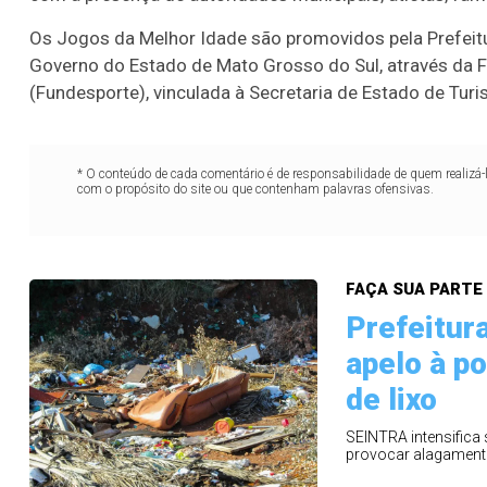
Os Jogos da Melhor Idade são promovidos pela Prefeit
Governo do Estado de Mato Grosso do Sul, através da 
(Fundesporte), vinculada à Secretaria de Estado de Turi
* O conteúdo de cada comentário é de responsabilidade de quem realizá-
com o propósito do site ou que contenham palavras ofensivas.
FAÇA SUA PARTE
Prefeitura
apelo à p
Lotofácil
Lotomania
de lixo
o 3754 (05/08/26)
Concurso 2959 (05/0
SEINTRA intensifica 
provocar alagamento
05
07
08
11
05
08
10
12
2