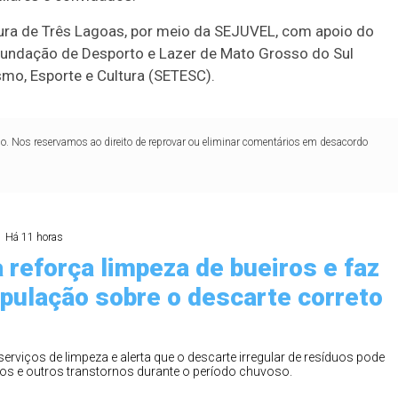
ura de Três Lagoas, por meio da SEJUVEL, com apoio do
Fundação de Desporto e Lazer de Mato Grosso do Sul
smo, Esporte e Cultura (SETESC).
lo. Nos reservamos ao direito de reprovar ou eliminar comentários em desacordo
Há 11 horas
 reforça limpeza de bueiros e faz
opulação sobre o descarte correto
Duplasena
8/26)
Concurso 2992 (05/08/26)
serviços de limpeza e alerta que o descarte irregular de resíduos pode
s e outros transtornos durante o período chuvoso.
2
27
33
10
14
16
21
30
31