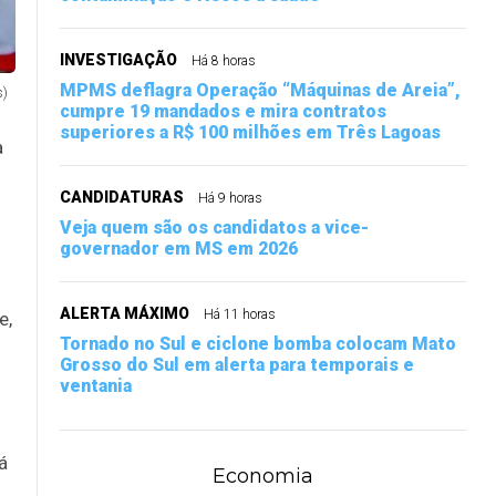
INVESTIGAÇÃO
Há 8 horas
MPMS deflagra Operação “Máquinas de Areia”,
s)
cumpre 19 mandados e mira contratos
superiores a R$ 100 milhões em Três Lagoas
a
s
CANDIDATURAS
Há 9 horas
Veja quem são os candidatos a vice-
governador em MS em 2026
ALERTA MÁXIMO
Há 11 horas
e,
Tornado no Sul e ciclone bomba colocam Mato
Grosso do Sul em alerta para temporais e
ventania
á
Economia