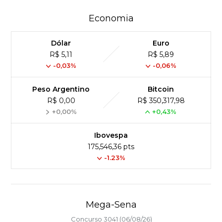
Economia
Dólar
Euro
R$ 5,11
R$ 5,89
-0,03%
-0,06%
Peso Argentino
Bitcoin
R$ 0,00
R$ 350,317,98
+0,00%
+0,43%
Ibovespa
175,546,36 pts
-1.23%
Mega-Sena
Concurso 3041 (06/08/26)