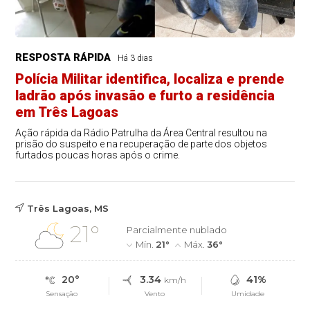
RESPOSTA RÁPIDA
Há 3 dias
Polícia Militar identifica, localiza e prende
ladrão após invasão e furto a residência
em Três Lagoas
Ação rápida da Rádio Patrulha da Área Central resultou na
prisão do suspeito e na recuperação de parte dos objetos
furtados poucas horas após o crime.
Três Lagoas, MS
21°
Parcialmente nublado
Mín.
21°
Máx.
36°
20°
3.34
41%
km/h
Sensação
Vento
Umidade