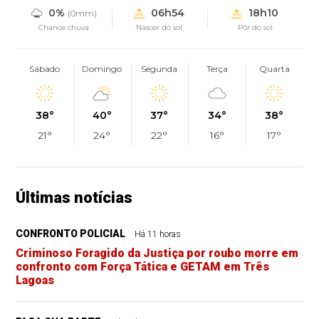
0%
06h54
18h10
(0mm)
Chance chuva
Nascer do sol
Pôr do sol
Sábado
Domingo
Segunda
Terça
Quarta
38°
40°
37°
34°
38°
21°
24°
22°
16°
17°
Últimas notícias
CONFRONTO POLICIAL
Há 11 horas
Criminoso Foragido da Justiça por roubo morre em
confronto com Força Tática e GETAM em Três
Lagoas