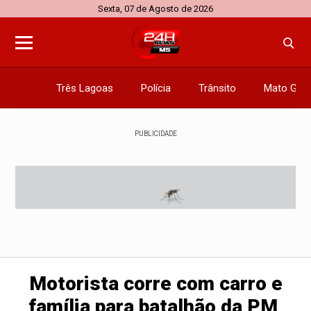
Sexta, 07 de Agosto de 2026
Três Lagoas
Polícia
Trânsito
Mato Gros
PUBLICIDADE
Motorista corre com carro e
família para batalhão da PM,