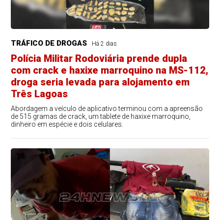
TRÁFICO DE DROGAS
Há 2 dias
Polícia Militar Rodoviária prende dupla
com crack e haxixe marroquino na MS-112,
droga seria levada para alojamento em
Três Lagoas
Abordagem a veículo de aplicativo terminou com a apreensão
de 515 gramas de crack, um tablete de haxixe marroquino,
dinheiro em espécie e dois celulares.