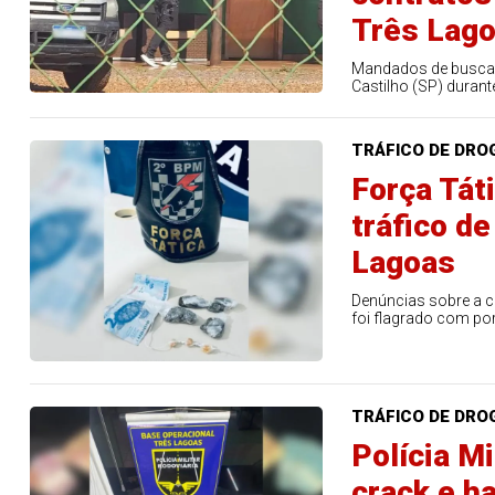
Três Lag
Mandados de busca 
Castilho (SP) duran
TRÁFICO DE DRO
Força Tát
tráfico d
Lagoas
Denúncias sobre a c
foi flagrado com po
TRÁFICO DE DRO
Polícia M
crack e h