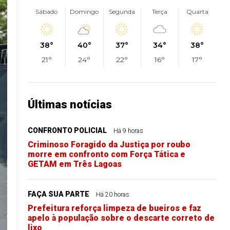
Sábado
Domingo
Segunda
Terça
Quarta
38°
40°
37°
34°
38°
21°
24°
22°
16°
17°
Últimas notícias
CONFRONTO POLICIAL
Há 9 horas
Criminoso Foragido da Justiça por roubo
morre em confronto com Força Tática e
GETAM em Três Lagoas
FAÇA SUA PARTE
Há 20 horas
Prefeitura reforça limpeza de bueiros e faz
apelo à população sobre o descarte correto de
lixo