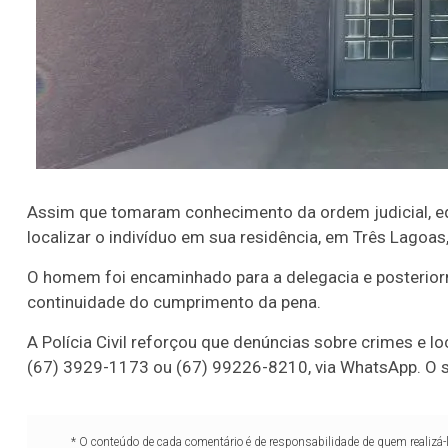
20
22
23
24
35
36
43
49
5
25
63
64
65
70
er detalhes
Ver detalhes
Assim que tomaram conhecimento da ordem judicial, equ
localizar o indivíduo em sua residência, em Três Lagoas,
O homem foi encaminhado para a delegacia e posterior
continuidade do cumprimento da pena.
A Polícia Civil reforçou que denúncias sobre crimes e l
(67) 3929-1173 ou (67) 99226-8210, via WhatsApp. O si
* O conteúdo de cada comentário é de responsabilidade de quem realizá-