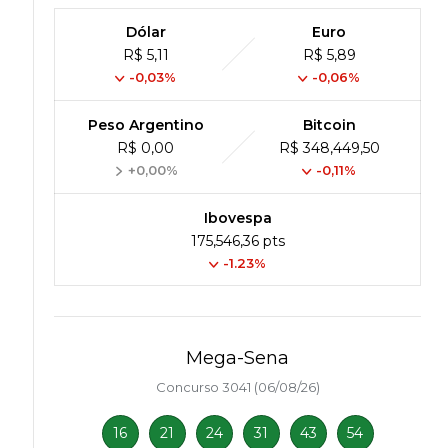
Dólar
Euro
R$ 5,11
R$ 5,89
-0,03%
-0,06%
Peso Argentino
Bitcoin
R$ 0,00
R$ 348,449,50
+0,00%
-0,11%
Ibovespa
175,546,36 pts
-1.23%
Mega-Sena
Concurso 3041 (06/08/26)
16
21
24
31
43
54