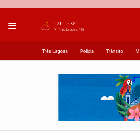
21
36
°C
°C
Três Lagoas, MS
Três Lagoas
Polícia
Trânsito
M