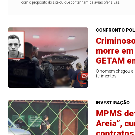
com o propósito do site ou que contenham palavras ofensivas.
CONFRONTO POL
Criminoso
morre em 
GETAM em
O homem chegou a se
ferimentos.
INVESTIGAÇÃO
H
MPMS def
Areia”, c
contratos