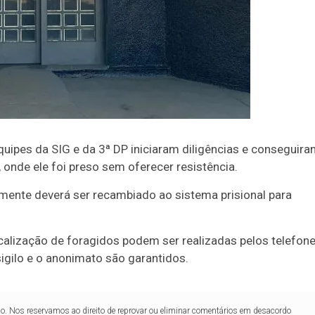
0
56
61
Ver detalhes
74
93
ipes da SIG e da 3ª DP iniciaram diligências e conseguir
 onde ele foi preso sem oferecer resistência.
mente deverá ser recambiado ao sistema prisional para
ocalização de foragidos podem ser realizadas pelos telefon
gilo e o anonimato são garantidos.
lo. Nos reservamos ao direito de reprovar ou eliminar comentários em desacordo