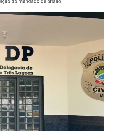
dição do mandado de prisão.
Duplasena
8/26)
Concurso 2992 (05/08/26)
2
27
33
10
14
16
21
30
31