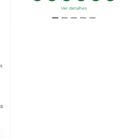
Ver detalhes
am
es