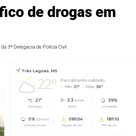
áfico de drogas em
a 3ª Delegacia de Polícia Civil
Três Lagoas, MS
22°
Parcialmente nublado
Mín.
21°
Máx.
36°
21°
3.3
39%
km/h
Sensação
Vento
Umidade
0%
06h54
18h10
(0mm)
Chance chuva
Nascer do sol
Pôr do sol