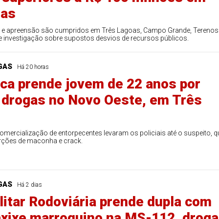
oas
e apreensão são cumpridos em Três Lagoas, Campo Grande, Terenos
te investigação sobre supostos desvios de recursos públicos.
GAS
Há 20 horas
ica prende jovem de 22 anos por
e drogas no Novo Oeste, em Três
omercialização de entorpecentes levaram os policiais até o suspeito, q
rções de maconha e crack.
GAS
Há 2 dias
ilitar Rodoviária prende dupla com
axixe marroquino na MS-112, droga