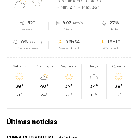
33°
Parcialmente nublado
Mín.
21°
Máx.
36°
32°
9.03
27%
km/h
Sensação
Vento
Umidade
0%
06h54
18h10
(0mm)
Chance chuva
Nascer do sol
Pôr do sol
Sábado
Domingo
Segunda
Terça
Quarta
38°
40°
37°
34°
38°
21°
24°
22°
16°
17°
Últimas notícias
CONFRONTO POLICIAL
Há 16 horas