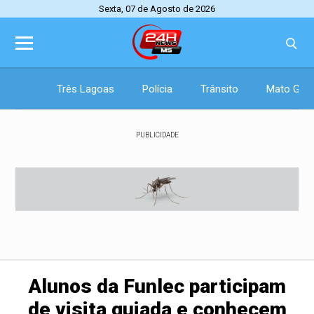
Sexta, 07 de Agosto de 2026
Três Lagoas
Polícia
Trânsito
Mato Gros
PUBLICIDADE
Alunos da Funlec participam
de visita guiada e conhecem