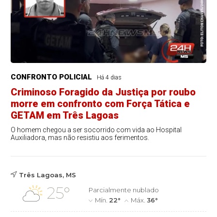
CONFRONTO POLICIAL
Há 4 dias
Criminoso Foragido da Justiça por roubo
morre em confronto com Força Tática e
GETAM em Três Lagoas
O homem chegou a ser socorrido com vida ao Hospital
Auxiliadora, mas não resistiu aos ferimentos.
Três Lagoas, MS
25°
Parcialmente nublado
Mín.
22°
Máx.
36°