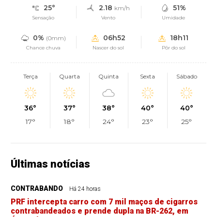
25°
2.18
51%
km/h
Sensação
Vento
Umidade
0%
06h52
18h11
(0mm)
Chance chuva
Nascer do sol
Pôr do sol
Terça
Quarta
Quinta
Sexta
Sábado
36°
37°
38°
40°
40°
17°
18°
24°
23°
25°
Últimas notícias
CONTRABANDO
Há 24 horas
PRF intercepta carro com 7 mil maços de cigarros
contrabandeados e prende dupla na BR-262, em