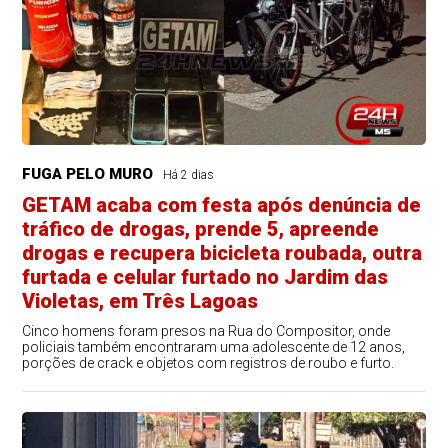
FUGA PELO MURO
Há 2 dias
GETAM acaba com festa após denúncia de
tráfico de drogas, prende 5, apreende
drogas e recupera bicicleta roubada, outra
furtada e celular furtado no Jardim das
Violetas, em Três Lagoas
Cinco homens foram presos na Rua do Compositor, onde
policiais também encontraram uma adolescente de 12 anos,
porções de crack e objetos com registros de roubo e furto.