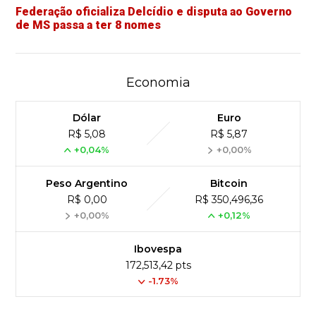
Federação oficializa Delcídio e disputa ao Governo
de MS passa a ter 8 nomes
Economia
Dólar
Euro
R$ 5,08
R$ 5,87
+0,04%
+0,00%
Peso Argentino
Bitcoin
R$ 0,00
R$ 350,496,36
+0,00%
+0,12%
Ibovespa
172,513,42 pts
-1.73%