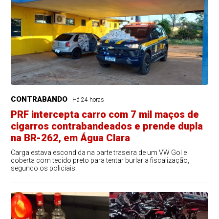
CONTRABANDO
Há 24 horas
PRF intercepta carro com 7 mil maços de
cigarros contrabandeados e prende dupla
na BR-262, em Água Clara
Carga estava escondida na parte traseira de um VW Gol e
coberta com tecido preto para tentar burlar a fiscalização,
segundo os policiais.