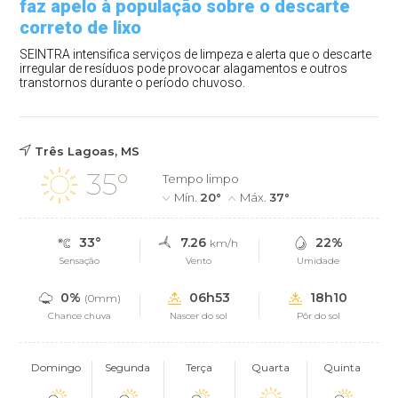
faz apelo à população sobre o descarte
correto de lixo
SEINTRA intensifica serviços de limpeza e alerta que o descarte
irregular de resíduos pode provocar alagamentos e outros
transtornos durante o período chuvoso.
Três Lagoas, MS
35°
Tempo limpo
Mín.
20°
Máx.
37°
33°
7.26
22%
km/h
Sensação
Vento
Umidade
0%
06h53
18h10
(0mm)
Chance chuva
Nascer do sol
Pôr do sol
Domingo
Segunda
Terça
Quarta
Quinta