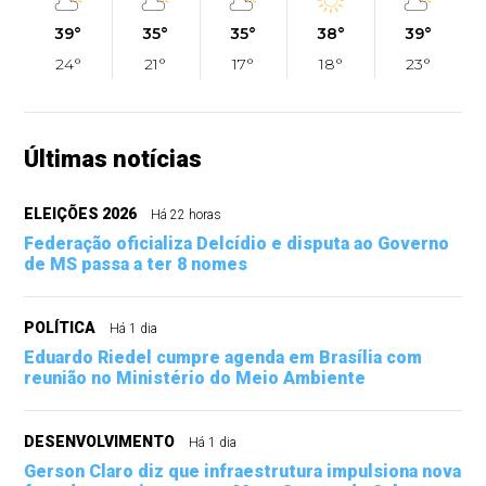
39°
35°
35°
38°
39°
24°
21°
17°
18°
23°
Últimas notícias
ELEIÇÕES 2026
Há 22 horas
Federação oficializa Delcídio e disputa ao Governo
de MS passa a ter 8 nomes
POLÍTICA
Há 1 dia
Eduardo Riedel cumpre agenda em Brasília com
reunião no Ministério do Meio Ambiente
DESENVOLVIMENTO
Há 1 dia
Gerson Claro diz que infraestrutura impulsiona nova