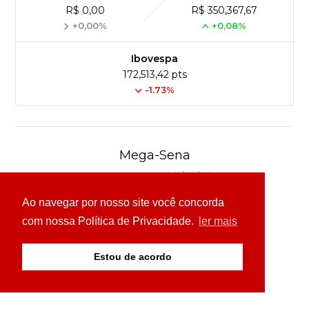
R$ 0,00
R$ 350,367,67
+0,00%
+0,08%
Ibovespa
172,513,42 pts
-1.73%
Mega-Sena
Concurso 3041 (06/08/26)
Ao navegar por nosso site você concorda
16
21
24
31
43
54
com nossa Política de Privacidade.
ler mais
Ver detalhes
Estou de acordo