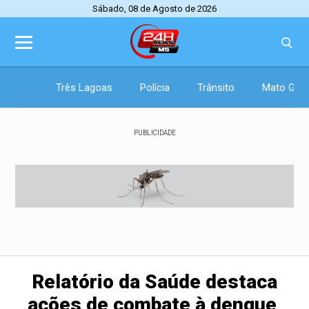
Sábado, 08 de Agosto de 2026
Três Lagoas
Polícia
Trânsito
Mato Gros
PUBLICIDADE
Relatório da Saúde destaca
ações de combate à dengue,