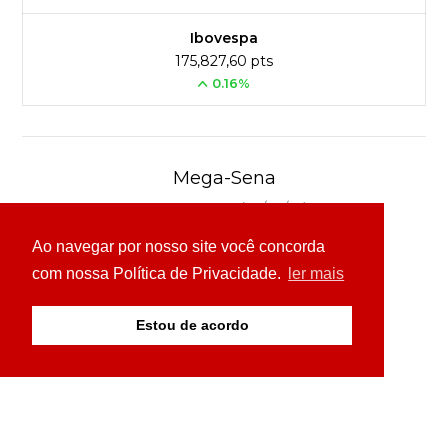
Ibovespa
175,827,60 pts
0.16%
Mega-Sena
Concurso 3041 (06/08/26)
Ao navegar por nosso site você concorda
16
21
24
31
43
54
com nossa Política de Privacidade.
ler mais
Ver detalhes
Estou de acordo
© Copyright 2026 - 24H News MS - Todos os direitos