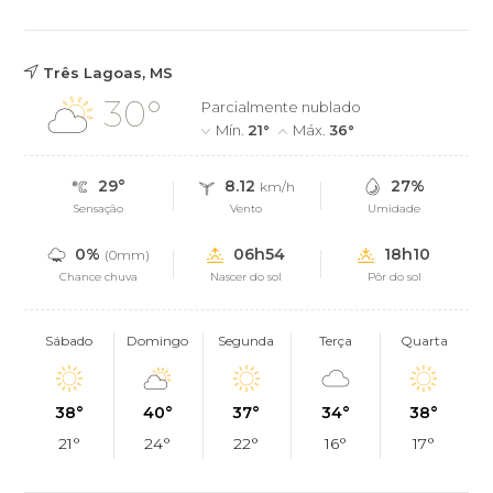
Três Lagoas, MS
30°
Parcialmente nublado
Mín.
21°
Máx.
36°
29°
8.12
27%
km/h
Sensação
Vento
Umidade
0%
06h54
18h10
(0mm)
Chance chuva
Nascer do sol
Pôr do sol
Sábado
Domingo
Segunda
Terça
Quarta
38°
40°
37°
34°
38°
21°
24°
22°
16°
17°