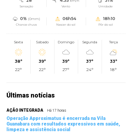
28°
4.35
31%
km/h
Sensação
Vento
Umidade
0%
06h54
18h10
(0mm)
Chance chuva
Nascer do sol
Pôr do sol
Sexta
Sábado
Domingo
Segunda
Terça
38°
39°
39°
37°
33°
22°
22°
27°
24°
18°
Últimas notícias
AÇÃO INTEGRADA
Há 17 horas
Operação Approximatus é encerrada na Vila
Guanabara com resultados expressivos em saúde,
limpeza e assistência social