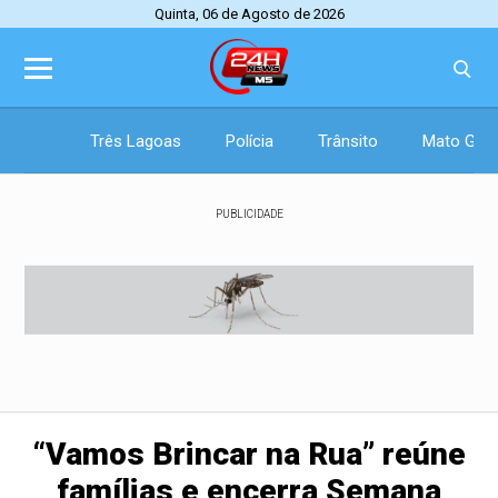
Quinta, 06 de Agosto de 2026
Três Lagoas
Polícia
Trânsito
Mato Gros
PUBLICIDADE
“Vamos Brincar na Rua” reúne
famílias e encerra Semana