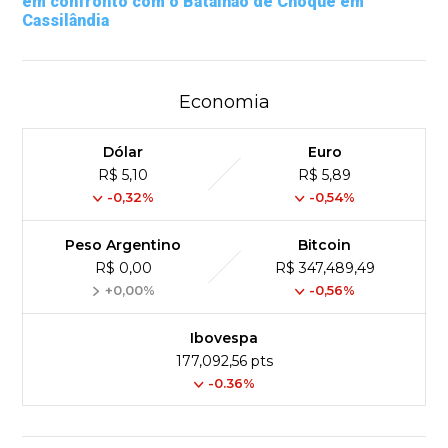
em confronto com o Batalhão de Choque em
Cassilândia
Economia
Dólar
Euro
R$ 5,10
R$ 5,89
-0,32%
-0,54%
Peso Argentino
Bitcoin
R$ 0,00
R$ 347,489,49
+0,00%
-0,56%
Ibovespa
177,092,56 pts
-0.36%