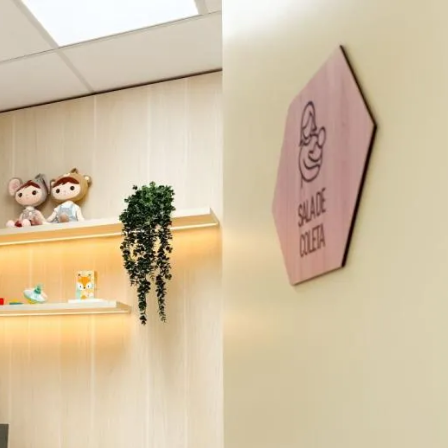
Duplasena
8/26)
Concurso 2992 (05/08/26)
2
27
33
10
14
16
21
30
31