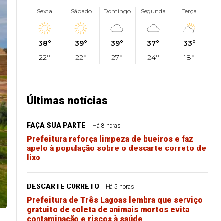
Sexta
Sábado
Domingo
Segunda
Terça
38°
39°
39°
37°
33°
22°
22°
27°
24°
18°
Últimas notícias
FAÇA SUA PARTE
Há 8 horas
Prefeitura reforça limpeza de bueiros e faz
apelo à população sobre o descarte correto de
lixo
DESCARTE CORRETO
Há 5 horas
Prefeitura de Três Lagoas lembra que serviço
gratuito de coleta de animais mortos evita
contaminação e riscos à saúde