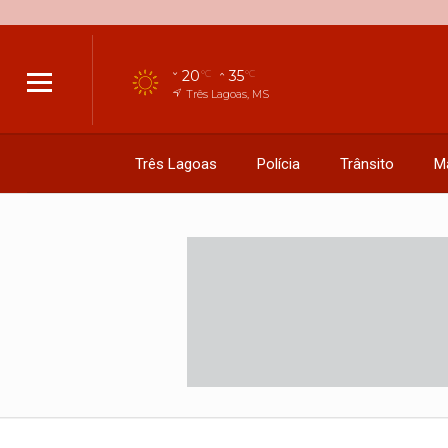
20
35
°C
°C
Três Lagoas, MS
Três Lagoas
Polícia
Trânsito
M