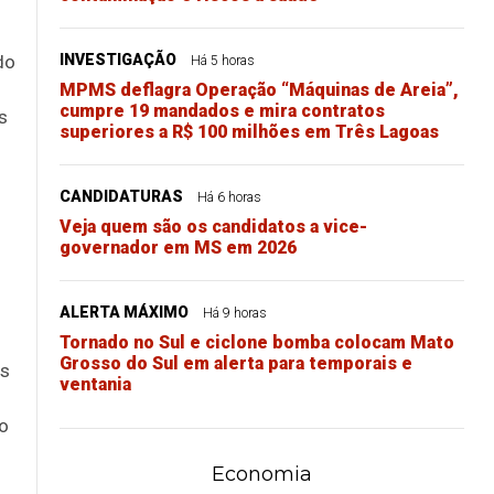
do
INVESTIGAÇÃO
Há 5 horas
MPMS deflagra Operação “Máquinas de Areia”,
cumpre 19 mandados e mira contratos
s
superiores a R$ 100 milhões em Três Lagoas
CANDIDATURAS
Há 6 horas
Veja quem são os candidatos a vice-
governador em MS em 2026
ALERTA MÁXIMO
Há 9 horas
Tornado no Sul e ciclone bomba colocam Mato
Grosso do Sul em alerta para temporais e
os
ventania
o
Economia