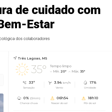
tura de cuidado com
 Bem-Estar
icológica dos colaboradores
Três Lagoas, MS
35°
Tempo limpo
Mín.
20°
Máx.
35°
33°
3.94
17%
km/h
Sensação
Vento
Umidade
0%
06h54
18h10
(0mm)
Chance chuva
Nascer do sol
Pôr do sol