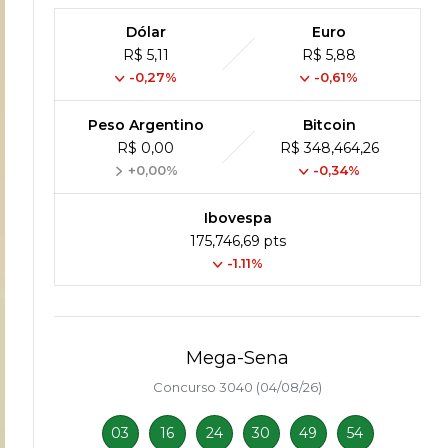
Dólar
Euro
R$ 5,11
R$ 5,88
-0,27%
-0,61%
Peso Argentino
Bitcoin
R$ 0,00
R$ 348,464,26
+0,00%
-0,34%
Ibovespa
175,746,69 pts
-1.11%
Mega-Sena
Concurso 3040 (04/08/26)
03
16
24
30
49
54