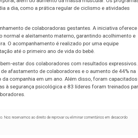
corporal, além do aumento da massa muscular. Os programa
 a dia, como a prática regular de ciclismo e atividades
nhamento de colaboradoras gestantes. A iniciativa oferece
rto normal e aleitamento materno, garantindo acolhimento e
eira. O acompanhamento é realizado por uma equipe
tação até o primeiro ano de vida do bebê.
 bem-estar dos colaboradores com resultados expressivos.
 de afastamento de colaboradores e o aumento de 44% na
ro da companhia em um ano. Além disso, foram capacitados
s à segurança psicológica e 83 líderes foram treinados pa
aboradores.
lo. Nos reservamos ao direito de reprovar ou eliminar comentários em desacordo