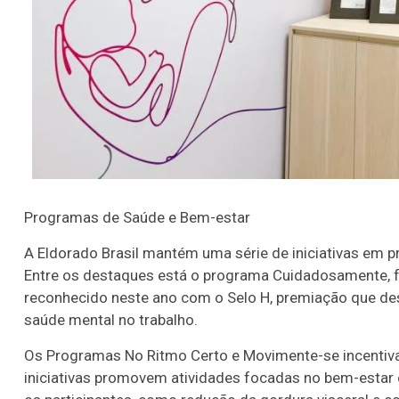
16
20
21
23
35
36
43
49
5
25
63
64
65
70
er detalhes
Ver detalhes
Programas de Saúde e Bem-estar
A Eldorado Brasil mantém uma série de iniciativas em 
Entre os destaques está o programa Cuidadosamente, f
reconhecido neste ano com o Selo H, premiação que de
saúde mental no trabalho.
Os Programas No Ritmo Certo e Movimente-se incentiva
iniciativas promovem atividades focadas no bem-estar 