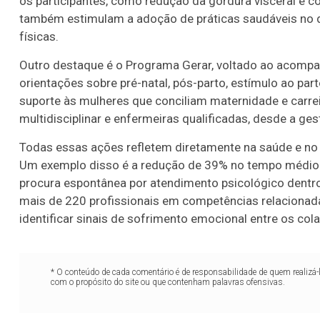
os participantes, como redução da gordura visceral e 
também estimulam a adoção de práticas saudáveis no dia
físicas.
Outro destaque é o Programa Gerar, voltado ao acompa
orientações sobre pré-natal, pós-parto, estímulo ao pa
suporte às mulheres que conciliam maternidade e carr
multidisciplinar e enfermeiras qualificadas, desde a ges
Todas essas ações refletem diretamente na saúde e no
Um exemplo disso é a redução de 39% no tempo médio
procura espontânea por atendimento psicológico dent
mais de 220 profissionais em competências relacionada
identificar sinais de sofrimento emocional entre os col
* O conteúdo de cada comentário é de responsabilidade de quem realizá-
com o propósito do site ou que contenham palavras ofensivas.