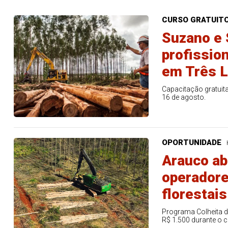
CURSO GRATUIT
Suzano e 
profissio
em Três L
Capacitação gratuita
16 de agosto.
OPORTUNIDADE
Arauco ab
operador
florestai
Programa Colheita de
R$ 1.500 durante o c