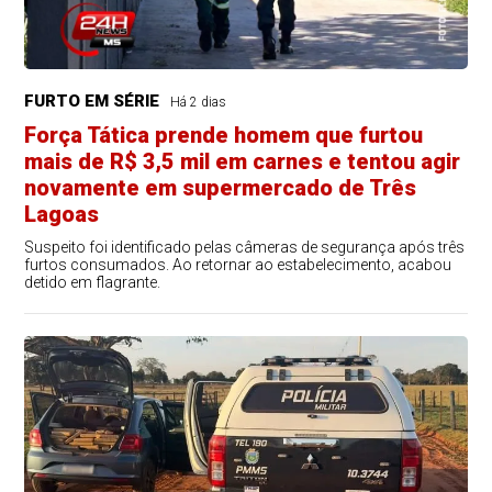
FURTO EM SÉRIE
Há 2 dias
Força Tática prende homem que furtou
mais de R$ 3,5 mil em carnes e tentou agir
novamente em supermercado de Três
Lagoas
Suspeito foi identificado pelas câmeras de segurança após três
furtos consumados. Ao retornar ao estabelecimento, acabou
detido em flagrante.