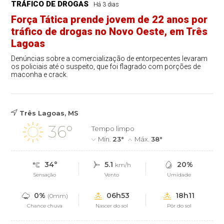
TRÁFICO DE DROGAS
Há 3 dias
Força Tática prende jovem de 22 anos por
tráfico de drogas no Novo Oeste, em Três
Lagoas
Denúncias sobre a comercialização de entorpecentes levaram
os policiais até o suspeito, que foi flagrado com porções de
maconha e crack.
Três Lagoas, MS
36°
Tempo limpo
Mín.
23°
Máx.
38°
34°
5.1
20%
km/h
Sensação
Vento
Umidade
0%
06h53
18h11
(0mm)
Chance chuva
Nascer do sol
Pôr do sol