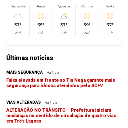
Segunda
Terça
Quarta
Quinta
Sexta
37°
35°
37°
39°
37°
22°
16°
19°
24°
21°
Últimas notícias
MAIS SEGURANÇA
Há 1 dia
Faixa elevada em frente ao Tia Nega garante mais
segurança para idosos atendidos pelo SCFV
VIAS ALTERADAS
Há 1 dia
ALTERAÇÃO NO TRÂNSITO – Prefeitura iniciará
mudanças no sentido de circulação de quatro vias
em Três Lagoas