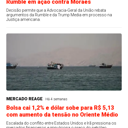
Rumble em ação contra Moraes
Decisão permite que a Advocacia-Geral da União rebata
argumentos da Rumble e da Trump Media em processo na
Justiça americana.
MERCADO REAGE
Há 4 semanas
Bolsa cai 1,2% e dólar sobe para R$ 5,13
com aumento da tensão no Oriente Médio
Escalada do conflito entre Estados Unidos e Irã pressiona os
mercados financeiros e impulsiona o preço do petróleo.