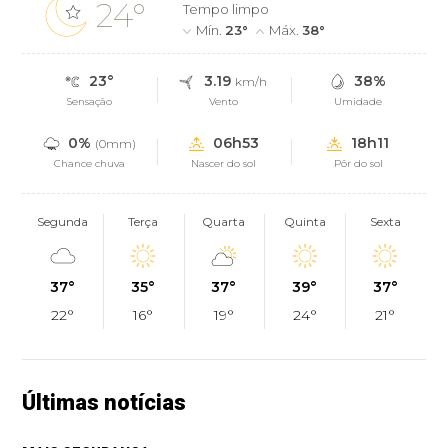
24°
Tempo limpo
Mín.
23°
Máx.
38°
23°
3.19
38%
km/h
Sensação
Vento
Umidade
0%
06h53
18h11
(0mm)
Chance chuva
Nascer do sol
Pôr do sol
Segunda
Terça
Quarta
Quinta
Sexta
37°
35°
37°
39°
37°
22°
16°
19°
24°
21°
Últimas notícias