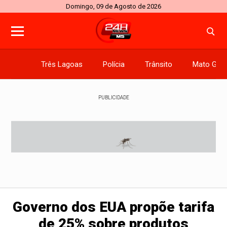
Domingo, 09 de Agosto de 2026
Três Lagoas
Polícia
Trânsito
Mato Gros
PUBLICIDADE
Governo dos EUA propõe tarifa
de 25% sobre produtos