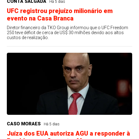
CONTA SALGADA
Há 5 dias
UFC registrou prejuízo milionário em
evento na Casa Branca
Diretor financeiro da TKO Group informou que o UFC Freedom
250 teve déficit de cerca de US$ 30 milhões devido aos altos
custos de realização.
CASO MORAES
Há 5 dias
Juíza dos EUA autoriza AGU a responder à