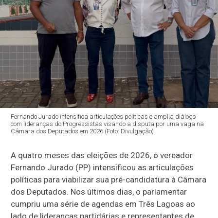
Fernando Jurado intensifica articulações políticas e amplia diálogo
com lideranças do Progressistas visando a disputa por uma vaga na
Câmara dos Deputados em 2026 (Foto: Divulgação)
A quatro meses das eleições de 2026, o vereador
Fernando Jurado (PP) intensificou as articulações
políticas para viabilizar sua pré-candidatura à Câmara
dos Deputados. Nos últimos dias, o parlamentar
cumpriu uma série de agendas em Três Lagoas ao
lado de lideranças partidárias e representantes de