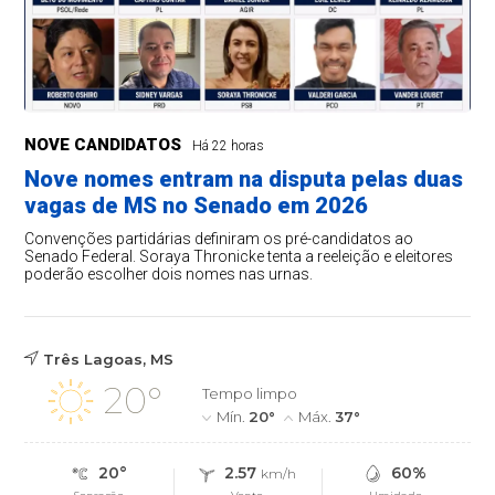
NOVE CANDIDATOS
Há 22 horas
Nove nomes entram na disputa pelas duas
vagas de MS no Senado em 2026
Convenções partidárias definiram os pré-candidatos ao
Senado Federal. Soraya Thronicke tenta a reeleição e eleitores
poderão escolher dois nomes nas urnas.
Três Lagoas, MS
20°
Tempo limpo
Mín.
20°
Máx.
37°
20°
2.57
60%
km/h