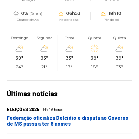
Sensação
Vento
Umidade
0%
06h53
18h10
(0mm)
Chance chuva
Nascer do sol
Pôr do sol
Domingo
Segunda
Terça
Quarta
Quinta
39°
35°
35°
38°
39°
24°
21°
17°
18°
23°
Últimas notícias
ELEIÇÕES 2026
Há 16 horas
Federação oficializa Delcídio e disputa ao Governo
de MS passa a ter 8 nomes