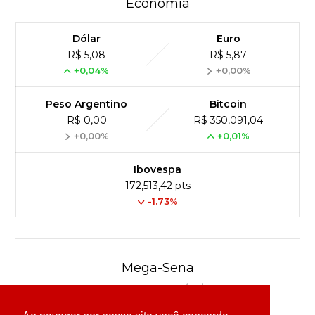
Economia
Dólar
Euro
R$ 5,08
R$ 5,87
+0,04%
+0,00%
Peso Argentino
Bitcoin
R$ 0,00
R$ 350,091,04
+0,00%
+0,01%
Ibovespa
172,513,42 pts
-1.73%
Mega-Sena
Concurso 3041 (06/08/26)