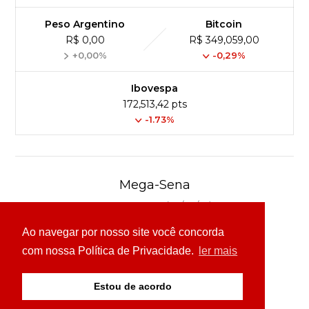
Peso Argentino
Bitcoin
R$ 0,00
R$ 349,059,00
+0,00%
-0,29%
Ibovespa
172,513,42 pts
-1.73%
Mega-Sena
Concurso 3041 (06/08/26)
Ao navegar por nosso site você concorda
16
21
24
31
43
54
com nossa Política de Privacidade.
ler mais
Ver detalhes
Estou de acordo