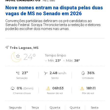
Há 2 dias
Nove nomes entram na disputa pelas duas
vagas de MS no Senado em 2026
Convenções partidárias definiram os pré-candidatos ao
Senado Federal. Soraya Thronicke tenta a reeleição e eleitores
poderão escolher dois nomes nas urnas.
Três Lagoas, MS
24°
Tempo limpo
Mín.
23°
Máx.
38°
23°
2.48
36%
km/h
Sensação
Vento
Umidade
0%
06h53
18h11
(0mm)
Chance chuva
Nascer do sol
Pôr do sol
Segunda
Terça
Quarta
Quinta
Sexta