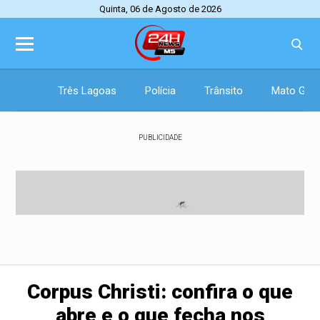
Quinta, 06 de Agosto de 2026
Três Lagoas
Polícia
Trânsito
Mato Gros
PUBLICIDADE
Corpus Christi: confira o que
abre e o que fecha nos