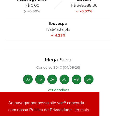
R$ 0,00
R$ 348,588,00
+0,00%
-0,07%
Ibovespa
175,546,36 pts
-1.23%
Mega-Sena
Concurso 3040 (04/08/26)
03
16
24
30
49
54
Ver detalhes
Ao navegar por nosso site você concorda
com nossa Política de Privacidade.
ler mais