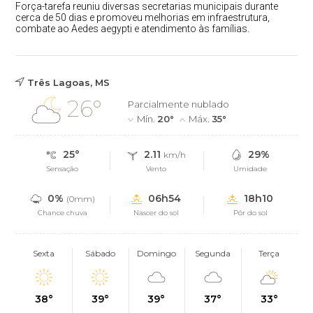
Força-tarefa reuniu diversas secretarias municipais durante
cerca de 50 dias e promoveu melhorias em infraestrutura,
combate ao Aedes aegypti e atendimento às famílias.
Três Lagoas, MS
26°
Parcialmente nublado
Mín.
20°
Máx.
35°
25°
2.11
29%
km/h
Sensação
Vento
Umidade
0%
06h54
18h10
(0mm)
Chance chuva
Nascer do sol
Pôr do sol
Sexta
Sábado
Domingo
Segunda
Terça
38°
39°
39°
37°
33°