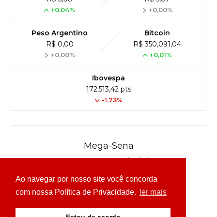
+0,04%
+0,00%
Peso Argentino
Bitcoin
R$ 0,00
R$ 350,091,04
+0,00%
+0,01%
Ibovespa
172,513,42 pts
-1.73%
Mega-Sena
Concurso 3041 (06/08/26)
Ao navegar por nosso site você concorda
16
21
24
31
43
54
com nossa Política de Privacidade.
ler mais
Ver detalhes