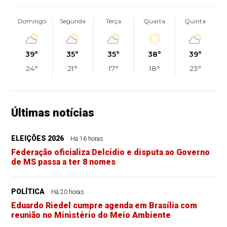
Domingo
Segunda
Terça
Quarta
Quinta
39°
35°
35°
38°
39°
24°
21°
17°
18°
23°
Últimas notícias
ELEIÇÕES 2026
Há 16 horas
Federação oficializa Delcídio e disputa ao Governo
de MS passa a ter 8 nomes
POLÍTICA
Há 20 horas
Eduardo Riedel cumpre agenda em Brasília com
reunião no Ministério do Meio Ambiente