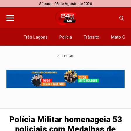
Sábado, 08 de Agosto de 2026
Três Lagoas
Polícia
Trânsito
Mato Gros
PUBLICIDADE
Polícia Militar homenageia 53
policiais com Medalhas de