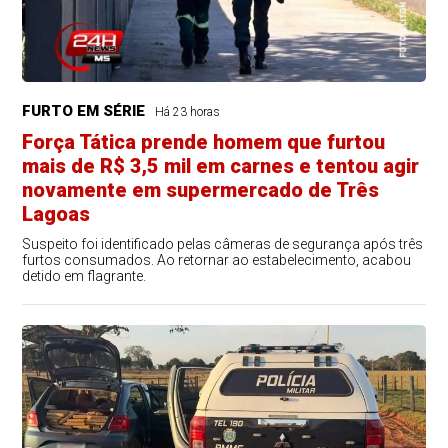
FURTO EM SÉRIE
Há 23 horas
Força Tática prende homem que furtou
mais de R$ 3,5 mil em carnes e tentou agir
novamente em supermercado de Três
Lagoas
Suspeito foi identificado pelas câmeras de segurança após três
furtos consumados. Ao retornar ao estabelecimento, acabou
detido em flagrante.