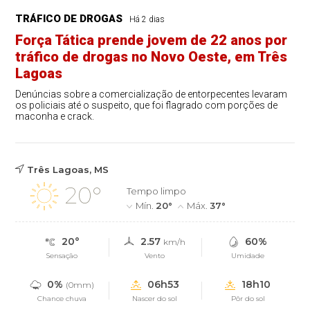
TRÁFICO DE DROGAS
Há 2 dias
Força Tática prende jovem de 22 anos por
tráfico de drogas no Novo Oeste, em Três
Lagoas
Denúncias sobre a comercialização de entorpecentes levaram
os policiais até o suspeito, que foi flagrado com porções de
maconha e crack.
Três Lagoas, MS
20°
Tempo limpo
Mín.
20°
Máx.
37°
20°
2.57
60%
km/h
Sensação
Vento
Umidade
0%
06h53
18h10
(0mm)
Chance chuva
Nascer do sol
Pôr do sol