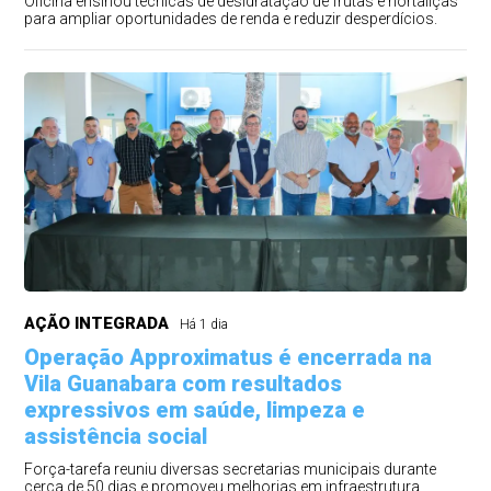
Oficina ensinou técnicas de desidratação de frutas e hortaliças
para ampliar oportunidades de renda e reduzir desperdícios.
AÇÃO INTEGRADA
Há 1 dia
Operação Approximatus é encerrada na
Vila Guanabara com resultados
expressivos em saúde, limpeza e
assistência social
Força-tarefa reuniu diversas secretarias municipais durante
cerca de 50 dias e promoveu melhorias em infraestrutura,