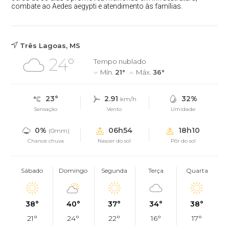
combate ao Aedes aegypti e atendimento às famílias.
Três Lagoas, MS
24°
Tempo nublado
Mín.
21°
Máx.
36°
23°
2.91
32%
km/h
Sensação
Vento
Umidade
0%
06h54
18h10
(0mm)
Chance chuva
Nascer do sol
Pôr do sol
Sábado
Domingo
Segunda
Terça
Quarta
38°
40°
37°
34°
38°
21°
24°
22°
16°
17°