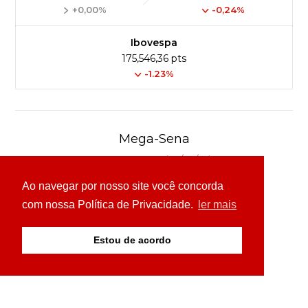
+0,00%
-0,24%
Ibovespa
175,546,36 pts
-1.23%
Mega-Sena
Concurso 3041 (06/08/26)
Ao navegar por nosso site você concorda
16
21
24
31
43
54
com nossa Política de Privacidade.
ler mais
Ver detalhes
Estou de acordo