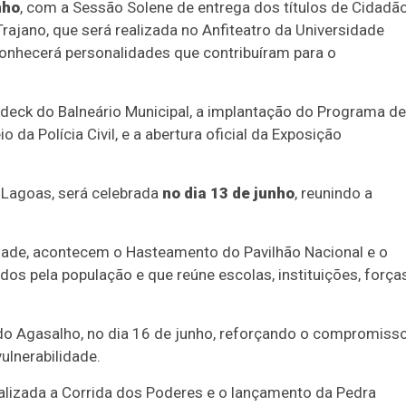
nho
, com a Sessão Solene de entrega dos títulos de Cidadã
ajano, que será realizada no Anfiteatro da Universidade
onhecerá personalidades que contribuíram para o
 deck do Balneário Municipal, a implantação do Programa de
da Polícia Civil, e a abertura oficial da Exposição
s Lagoas, será celebrada
no dia 13 de junho
, reunindo a
 cidade, acontecem o Hasteamento do Pavilhão Nacional e o
dos pela população e que reúne escolas, instituições, força
Duplasena
do Agasalho, no dia 16 de junho, reforçando o compromiss
8/26)
Concurso 2993 (07/08/26)
ulnerabilidade.
1
26
27
03
07
08
11
28
50
ealizada a Corrida dos Poderes e o lançamento da Pedra