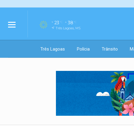
23
38
°C
°C
Três Lagoas, MS
Três Lagoas
Polícia
Trânsito
M