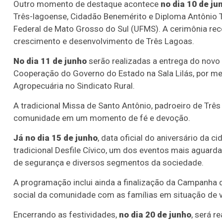
Outro momento de destaque acontece
no dia 10 de ju
Três-lagoense, Cidadão Benemérito e Diploma Antônio Tr
Federal de Mato Grosso do Sul (UFMS). A cerimônia rec
crescimento e desenvolvimento de Três Lagoas.
No dia 11 de junho
serão realizadas a entrega do novo
Cooperação do Governo do Estado na Sala Lilás, por meio 
Agropecuária no Sindicato Rural.
A tradicional Missa de Santo Antônio, padroeiro de Trê
comunidade em um momento de fé e devoção.
Já no dia 15 de junho
, data oficial do aniversário da
tradicional Desfile Cívico, um dos eventos mais aguarda
de segurança e diversos segmentos da sociedade.
Lotofácil
Lotomania
A programação inclui ainda a finalização da Campanha 
o 3756 (07/08/26)
Concurso 2960 (07/0
social da comunidade com as famílias em situação de v
06
09
10
11
11
15
16
18
2
Encerrando as festividades,
no dia 20 de junho
, será r