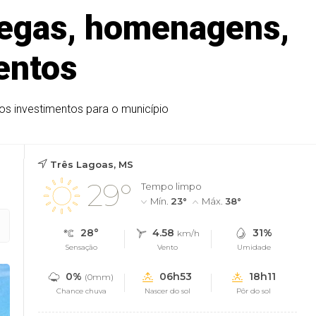
regas, homenagens,
entos
vos investimentos para o município
Três Lagoas, MS
29°
Tempo limpo
Mín.
23°
Máx.
38°
28°
4.58
31%
km/h
Sensação
Vento
Umidade
0%
06h53
18h11
(0mm)
Chance chuva
Nascer do sol
Pôr do sol