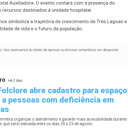
9
50
57
Ver detalhes
tal Auxiliadora. O evento contará com a presença do
s recursos destinados à unidade hospitalar.
88
91
s simboliza a trajetória de crescimento de Três Lagoas e
dade de vida e o futuro da população.
lo. Nos reservamos ao direito de reprovar ou eliminar comentários em desacordo
TO
Há 2 dias
Folclore abre cadastro para espaço
 a pessoas com deficiência em
oas
ermitirá organizar o atendimento e garantir mais acessibilidade durante
e, que será realizada entre os dias 20 e 23 de agosto.