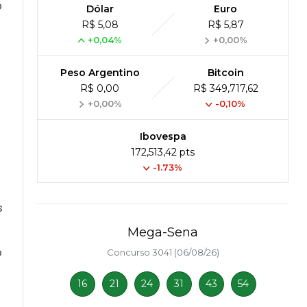
o
Dólar
Euro
R$ 5,08
R$ 5,87
+0,04%
+0,00%
Peso Argentino
Bitcoin
R$ 0,00
R$ 349,717,62
+0,00%
-0,10%
Ibovespa
172,513,42 pts
-1.73%
s
Mega-Sena
o
Concurso 3041 (06/08/26)
16
21
24
31
43
54