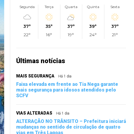
Segunda
Terça
Quarta
Quinta
Sexta
37°
35°
37°
39°
37°
22°
16°
19°
24°
21°
Últimas notícias
MAIS SEGURANÇA
Há 1 dia
Faixa elevada em frente ao Tia Nega garante
mais segurança para idosos atendidos pelo
SCFV
VIAS ALTERADAS
Há 1 dia
ALTERAÇÃO NO TRÂNSITO – Prefeitura iniciará
mudanças no sentido de circulação de quatro
vias em Três Lagoas