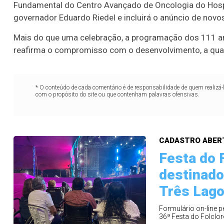
16
19
20
21
29
37
43
46
4
Fundamental do Centro Avançado de Oncologia do Hospi
governador Eduardo Riedel e incluirá o anúncio de novo
22
60
65
69
78
Mais do que uma celebração, a programação dos 111 ano
er detalhes
Ver detalhes
reafirma o compromisso com o desenvolvimento, a quali
* O conteúdo de cada comentário é de responsabilidade de quem realizá-
com o propósito do site ou que contenham palavras ofensivas.
CADASTRO ABER
Festa do 
destinado
Três Lag
Formulário on-line p
36ª Festa do Folclor