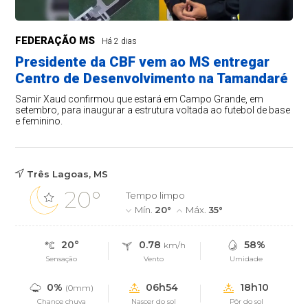
FEDERAÇÃO MS
Há 2 dias
Presidente da CBF vem ao MS entregar
Centro de Desenvolvimento na Tamandaré
Samir Xaud confirmou que estará em Campo Grande, em
setembro, para inaugurar a estrutura voltada ao futebol de base
e feminino.
Três Lagoas, MS
20°
Tempo limpo
Mín.
20°
Máx.
35°
20°
0.78
58%
km/h
Sensação
Vento
Umidade
0%
06h54
18h10
(0mm)
Chance chuva
Nascer do sol
Pôr do sol