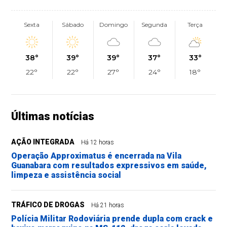
Sexta
Sábado
Domingo
Segunda
Terça
38°
39°
39°
37°
33°
22°
22°
27°
24°
18°
Últimas notícias
AÇÃO INTEGRADA
Há 12 horas
Operação Approximatus é encerrada na Vila
Guanabara com resultados expressivos em saúde,
limpeza e assistência social
TRÁFICO DE DROGAS
Há 21 horas
Polícia Militar Rodoviária prende dupla com crack e