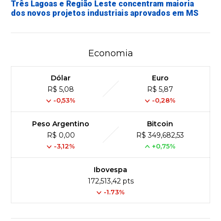
Três Lagoas e Região Leste concentram maioria
dos novos projetos industriais aprovados em MS
Economia
Dólar
Euro
R$ 5,08
R$ 5,87
-0,53%
-0,28%
Peso Argentino
Bitcoin
R$ 0,00
R$ 349,682,53
-3,12%
+0,75%
Ibovespa
172,513,42 pts
-1.73%