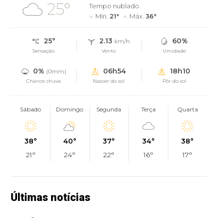
25°
Tempo nublado
Mín.
21°
Máx.
36°
25°
2.13
60%
km/h
Sensação
Vento
Umidade
0%
06h54
18h10
(0mm)
Chance chuva
Nascer do sol
Pôr do sol
Sábado
Domingo
Segunda
Terça
Quarta
38°
40°
37°
34°
38°
21°
24°
22°
16°
17°
Últimas notícias