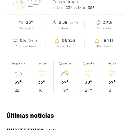
24°
Tempo limpo
Mín.
23°
Máx.
38°
23°
2.58
37%
km/h
Sensação
Vento
Umidade
0%
06h53
18h11
(0mm)
Chance chuva
Nascer do sol
Pôr do sol
Segunda
Terça
Quarta
Quinta
Sexta
37°
35°
37°
39°
37°
22°
16°
19°
24°
21°
Últimas notícias