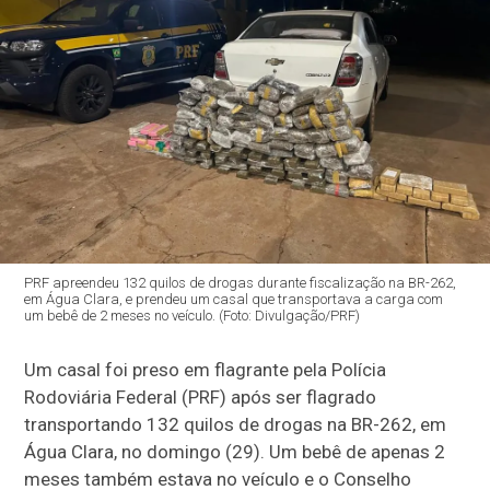
PRF apreendeu 132 quilos de drogas durante fiscalização na BR-262,
em Água Clara, e prendeu um casal que transportava a carga com
um bebê de 2 meses no veículo. (Foto: Divulgação/PRF)
Um casal foi preso em flagrante pela Polícia
Rodoviária Federal (PRF) após ser flagrado
transportando 132 quilos de drogas na BR-262, em
Água Clara, no domingo (29). Um bebê de apenas 2
meses também estava no veículo e o Conselho