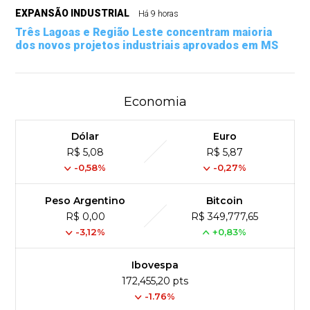
EXPANSÃO INDUSTRIAL
Há 9 horas
Três Lagoas e Região Leste concentram maioria
dos novos projetos industriais aprovados em MS
Economia
Dólar
Euro
R$ 5,08
R$ 5,87
-0,58%
-0,27%
Peso Argentino
Bitcoin
R$ 0,00
R$ 349,777,65
-3,12%
+0,83%
Ibovespa
172,455,20 pts
-1.76%