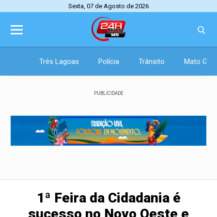
Sexta, 07 de Agosto de 2026
Três Lagoas
Polícia
Trânsito
Mato Gros
PUBLICIDADE
1ª Feira da Cidadania é
sucesso no Novo Oeste e