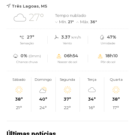
Três Lagoas, MS
27°
Tempo nublado
Mín.
21°
Máx.
36°
27°
3.37
47%
km/h
Sensação
Vento
Umidade
0%
06h54
18h10
(0mm)
Chance chuva
Nascer do sol
Pôr do sol
Sábado
Domingo
Segunda
Terça
Quarta
38°
40°
37°
34°
38°
21°
24°
22°
16°
17°
Últimas notícias