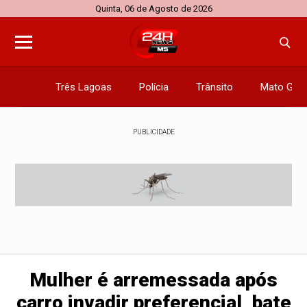
Quinta, 06 de Agosto de 2026
Três Lagoas
Polícia
Trânsito
Mato Gros
PUBLICIDADE
Mulher é arremessada após
carro invadir preferencial, bate