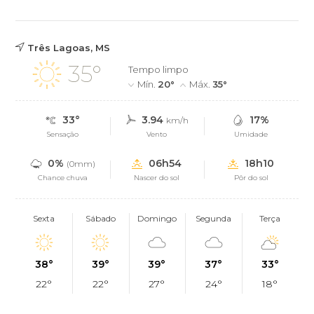
Três Lagoas, MS
35°
Tempo limpo
Mín.
20°
Máx.
35°
33°
3.94
17%
km/h
Sensação
Vento
Umidade
0%
06h54
18h10
(0mm)
Chance chuva
Nascer do sol
Pôr do sol
Sexta
Sábado
Domingo
Segunda
Terça
38°
39°
39°
37°
33°
22°
22°
27°
24°
18°