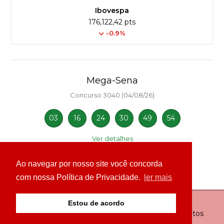
Ibovespa
176,122,42 pts
-0.9%
Mega-Sena
Concurso 3040 (04/08/26)
03
16
24
30
49
54
Ver detalhes
Ao navegar por nosso site você concorda
com nossa Política de Privacidade.
ler mais
Estou de acordo
© Copyright 2026 - 24H News MS - Todos os direitos
reservados