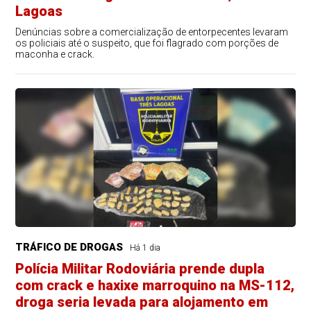
Lagoas
Denúncias sobre a comercialização de entorpecentes levaram
os policiais até o suspeito, que foi flagrado com porções de
maconha e crack.
TRÁFICO DE DROGAS
Há 1 dia
Polícia Militar Rodoviária prende dupla
com crack e haxixe marroquino na MS-112,
droga seria levada para alojamento em