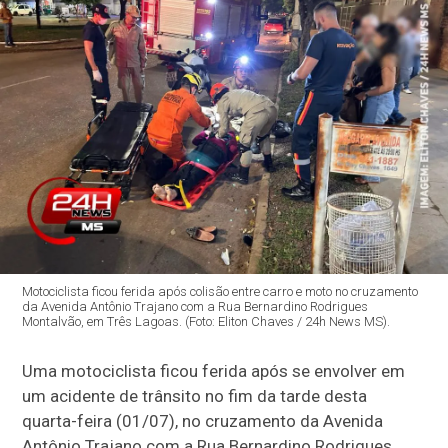
Motociclista ficou ferida após colisão entre carro e moto no cruzamento
da Avenida Antônio Trajano com a Rua Bernardino Rodrigues
Montalvão, em Três Lagoas. (Foto: Eliton Chaves / 24h News MS).
Uma motociclista ficou ferida após se envolver em
um acidente de trânsito no fim da tarde desta
quarta-feira (01/07), no cruzamento da Avenida
Antônio Trajano com a Rua Bernardino Rodrigues