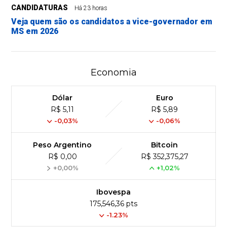
CANDIDATURAS
Há 23 horas
Veja quem são os candidatos a vice-governador em
MS em 2026
Economia
Dólar
Euro
R$ 5,11
R$ 5,89
-0,03%
-0,06%
Peso Argentino
Bitcoin
R$ 0,00
R$ 352,375,27
+0,00%
+1,02%
Ibovespa
175,546,36 pts
-1.23%