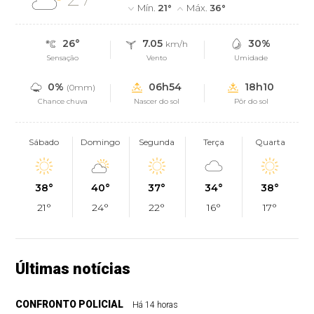
Mín.
21°
Máx.
36°
26°
7.05
30%
km/h
Sensação
Vento
Umidade
0%
06h54
18h10
(0mm)
Chance chuva
Nascer do sol
Pôr do sol
Sábado
Domingo
Segunda
Terça
Quarta
38°
40°
37°
34°
38°
21°
24°
22°
16°
17°
Últimas notícias
CONFRONTO POLICIAL
Há 14 horas