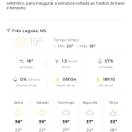
setembro, para inaugurar a estrutura voltada ao futebol de base
e feminino.
Três Lagoas, MS
19°
Tempo limpo
Mín.
20°
Máx.
35°
18°
1.3
57%
km/h
Sensação
Vento
Umidade
0%
06h54
18h10
(0mm)
Chance chuva
Nascer do sol
Pôr do sol
Sexta
Sábado
Domingo
Segunda
Terça
38°
39°
39°
37°
33°
22°
22°
27°
24°
18°