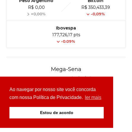
Peso Argentino
Bitcoin
R$ 0,00
R$ 350,433,39
+0,00%
-0,09%
Ibovespa
177,726,17 pts
-0.09%
Mega-Sena
Concurso 3040 (04/08/26)
Ao navegar por nosso site você concorda
03
16
24
30
49
54
com nossa Política de Privacidade.
ler mais
Ver detalhes
Estou de acordo