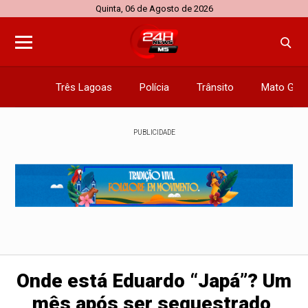
Quinta, 06 de Agosto de 2026
Três Lagoas
Polícia
Trânsito
Mato Gros
PUBLICIDADE
Onde está Eduardo “Japá”? Um
mês após ser sequestrado,