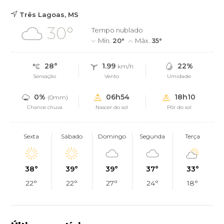
Três Lagoas, MS
30°
Tempo nublado
Mín.
20°
Máx.
35°
28°
1.99
22%
km/h
Sensação
Vento
Umidade
0%
06h54
18h10
(0mm)
Chance chuva
Nascer do sol
Pôr do sol
Sexta
Sábado
Domingo
Segunda
Terça
38°
39°
39°
37°
33°
22°
22°
27°
24°
18°