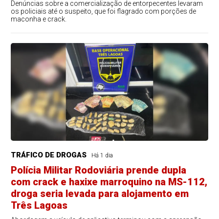
Denúncias sobre a comercialização de entorpecentes levaram
os policiais até o suspeito, que foi flagrado com porções de
maconha e crack.
TRÁFICO DE DROGAS
Há 1 dia
Polícia Militar Rodoviária prende dupla
com crack e haxixe marroquino na MS-112,
droga seria levada para alojamento em
Três Lagoas