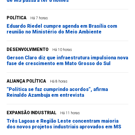
de MS passa a ter 8 nomes
POLÍTICA
Há 7 horas
Eduardo Riedel cumpre agenda em Brasília com
reunião no Ministério do Meio Ambiente
DESENVOLVIMENTO
Há 10 horas
Gerson Claro diz que infraestrutura impulsiona nova
fase de crescimento em Mato Grosso do Sul
ALIANÇA POLÍTICA
Há 8 horas
“Política se faz cumprindo acordos”, afirma
Reinaldo Azambuja em entrevista
EXPANSÃO INDUSTRIAL
Há 11 horas
Três Lagoas e Região Leste concentram maioria
dos novos projetos industriais aprovados em MS