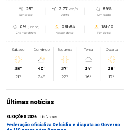
25°
2.77
59%
km/h
Sensação
Vento
Umidade
0%
06h54
18h10
(0mm)
Chance chuva
Nascer do sol
Pôr do sol
Sábado
Domingo
Segunda
Terça
Quarta
38°
40°
37°
34°
38°
21°
24°
22°
16°
17°
Últimas notícias
ELEIÇÕES 2026
Há 3 horas
Federação oficializa Delcídio e disputa ao Governo