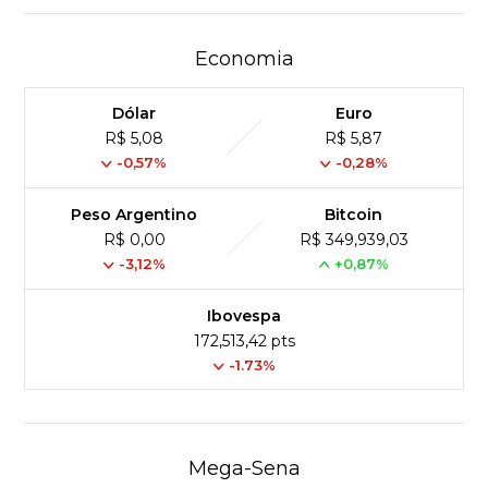
Economia
Dólar
Euro
R$ 5,08
R$ 5,87
-0,57%
-0,28%
Peso Argentino
Bitcoin
R$ 0,00
R$ 349,939,03
-3,12%
+0,87%
Ibovespa
172,513,42 pts
-1.73%
Mega-Sena