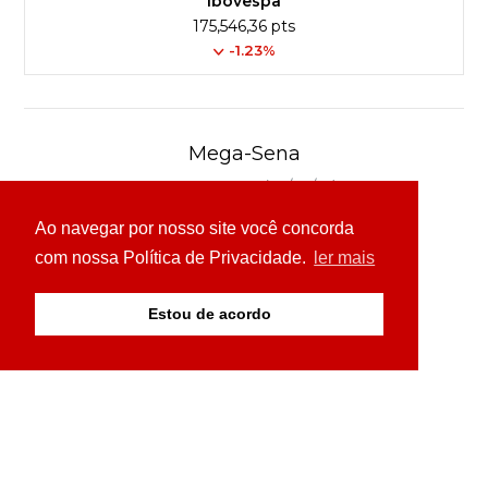
Ibovespa
175,546,36 pts
-1.23%
Mega-Sena
Concurso 3040 (04/08/26)
Ao navegar por nosso site você concorda
03
16
24
30
49
54
com nossa Política de Privacidade.
ler mais
Ver detalhes
Estou de acordo
© Copyright 2026 - 24H News MS - Todos os direitos
reservados