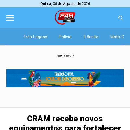
Quinta, 06 de Agosto de 2026
Três Lagoas
Polícia
Trânsito
Mato Gros
PUBLICIDADE
CRAM recebe novos
equipamentos para fortalecer