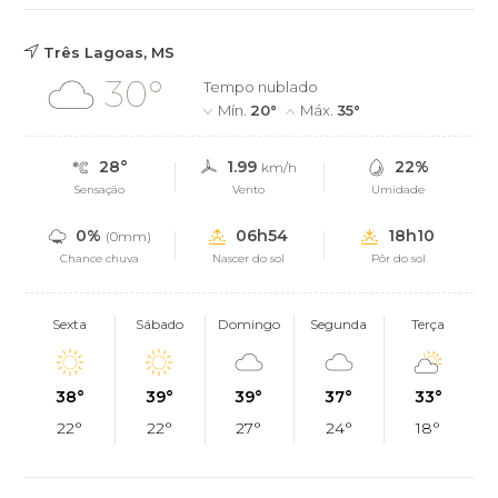
Três Lagoas, MS
30°
Tempo nublado
Mín.
20°
Máx.
35°
28°
1.99
22%
km/h
Sensação
Vento
Umidade
0%
06h54
18h10
(0mm)
Chance chuva
Nascer do sol
Pôr do sol
Sexta
Sábado
Domingo
Segunda
Terça
38°
39°
39°
37°
33°
22°
22°
27°
24°
18°