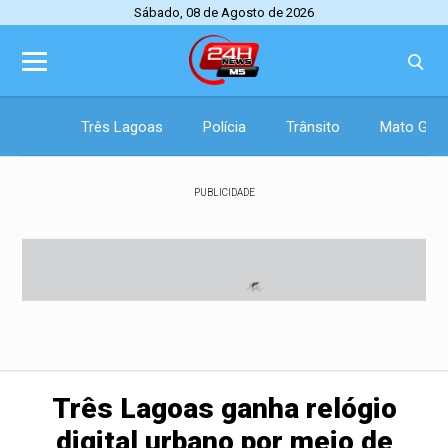
Sábado, 08 de Agosto de 2026
Três Lagoas
Polícia
Trânsito
Mato Gros
PUBLICIDADE
Três Lagoas ganha relógio
digital urbano por meio de