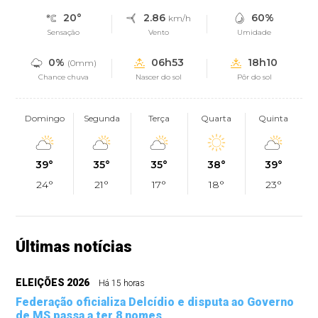
20°
2.86
60%
km/h
Sensação
Vento
Umidade
0%
06h53
18h10
(0mm)
Chance chuva
Nascer do sol
Pôr do sol
Domingo
Segunda
Terça
Quarta
Quinta
39°
35°
35°
38°
39°
24°
21°
17°
18°
23°
Últimas notícias
ELEIÇÕES 2026
Há 15 horas
Federação oficializa Delcídio e disputa ao Governo
de MS passa a ter 8 nomes