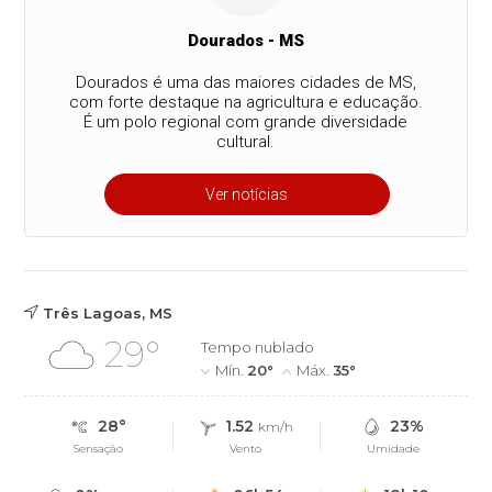
Dourados - MS
Dourados é uma das maiores cidades de MS,
com forte destaque na agricultura e educação.
É um polo regional com grande diversidade
cultural.
Ver notícias
Três Lagoas, MS
29°
Tempo nublado
Mín.
20°
Máx.
35°
28°
1.52
23%
km/h
Sensação
Vento
Umidade