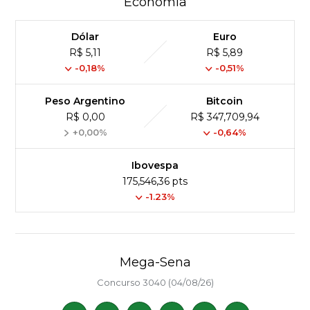
Economia
Dólar
Euro
R$ 5,11
R$ 5,89
-0,18%
-0,51%
Peso Argentino
Bitcoin
R$ 0,00
R$ 347,709,94
+0,00%
-0,64%
Ibovespa
175,546,36 pts
-1.23%
Mega-Sena
Concurso 3040 (04/08/26)