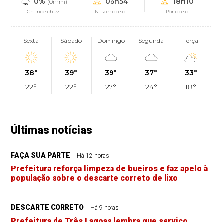
0%
06h54
18h10
(0mm)
Chance chuva
Nascer do sol
Pôr do sol
Sexta
Sábado
Domingo
Segunda
Terça
38°
39°
39°
37°
33°
22°
22°
27°
24°
18°
Últimas notícias
FAÇA SUA PARTE
Há 12 horas
Prefeitura reforça limpeza de bueiros e faz apelo à
população sobre o descarte correto de lixo
DESCARTE CORRETO
Há 9 horas
Prefeitura de Três Lagoas lembra que serviço