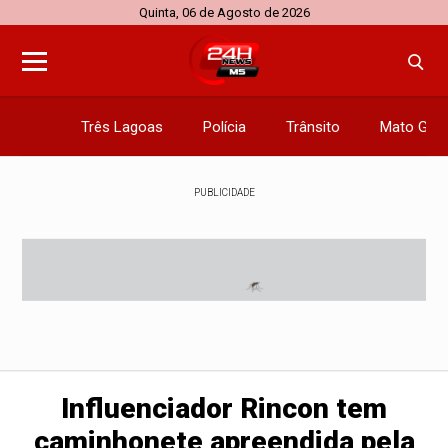
Quinta, 06 de Agosto de 2026
Três Lagoas
Polícia
Trânsito
Mato Gros
PUBLICIDADE
Influenciador Rincon tem
caminhonete apreendida pela