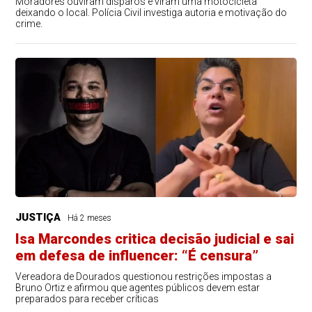
Moradores ouviram disparos e viram uma motocicleta
deixando o local. Polícia Civil investiga autoria e motivação do
crime.
JUSTIÇA
Há 2 meses
Isa Marcondes critica decisão judicial e sai
em defesa de influencer: “É censura”
Vereadora de Dourados questionou restrições impostas a
Bruno Ortiz e afirmou que agentes públicos devem estar
preparados para receber críticas