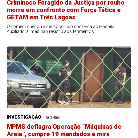
Criminoso Foragido da Justiça por roubo
morre em confronto com Força Tática e
GETAM em Três Lagoas
O homem chegou a ser socorrido com vida ao Hospital
Auxiliadora, mas não resistiu aos ferimentos.
INVESTIGAÇÃO
Há 3 dias
MPMS deflagra Operação “Máquinas de
Areia”, cumpre 19 mandados e mira