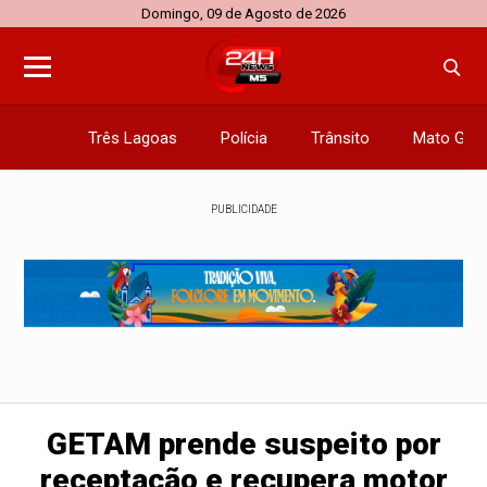
Domingo, 09 de Agosto de 2026
Três Lagoas
Polícia
Trânsito
Mato Gros
PUBLICIDADE
GETAM prende suspeito por
receptação e recupera motor