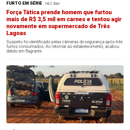
FURTO EM SÉRIE
Há 2 dias
Força Tática prende homem que furtou
mais de R$ 3,5 mil em carnes e tentou agir
novamente em supermercado de Três
Lagoas
Suspeito foi identificado pelas câmeras de segurança após três
furtos consumados. Ao retornar ao estabelecimento, acabou
detido em flagrante.