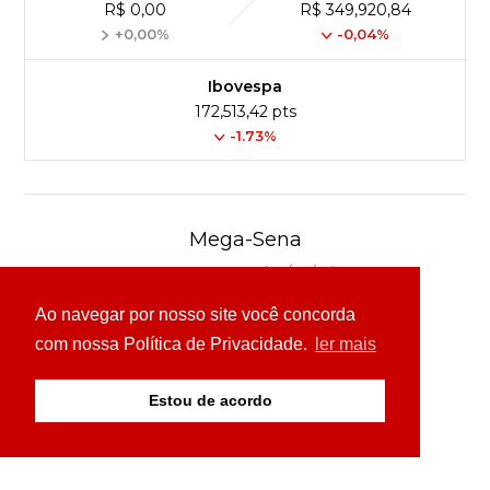
R$ 0,00
R$ 349,920,84
+0,00%
-0,04%
Ibovespa
172,513,42 pts
-1.73%
Mega-Sena
Concurso 3041 (06/08/26)
Ao navegar por nosso site você concorda
16
21
24
31
43
54
com nossa Política de Privacidade.
ler mais
Ver detalhes
Estou de acordo