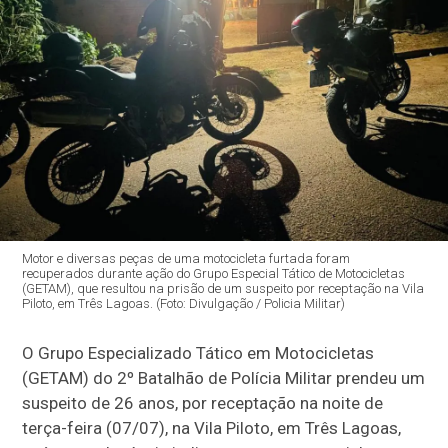
Motor e diversas peças de uma motocicleta furtada foram
recuperados durante ação do Grupo Especial Tático de Motocicletas
(GETAM), que resultou na prisão de um suspeito por receptação na Vila
Piloto, em Três Lagoas. (Foto: Divulgação / Policia Militar)
O Grupo Especializado Tático em Motocicletas
(GETAM) do 2º Batalhão de Polícia Militar prendeu um
suspeito de 26 anos, por receptação na noite de
terça-feira (07/07), na Vila Piloto, em Três Lagoas,