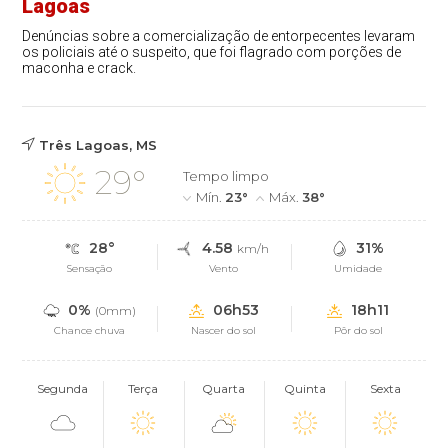
Lagoas
Denúncias sobre a comercialização de entorpecentes levaram
os policiais até o suspeito, que foi flagrado com porções de
maconha e crack.
Três Lagoas, MS
29°
Tempo limpo
Mín.
23°
Máx.
38°
28°
4.58
31%
km/h
Sensação
Vento
Umidade
0%
06h53
18h11
(0mm)
Chance chuva
Nascer do sol
Pôr do sol
Segunda
Terça
Quarta
Quinta
Sexta