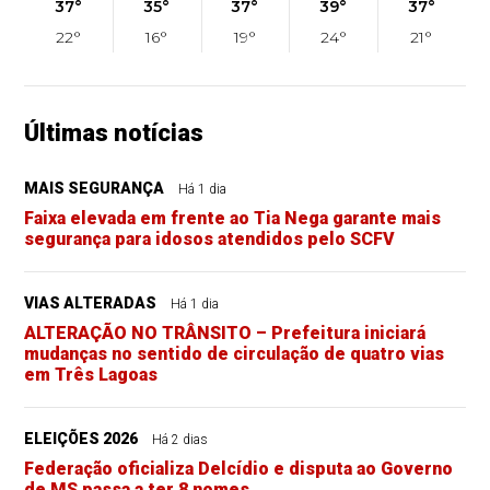
37°
35°
37°
39°
37°
22°
16°
19°
24°
21°
Últimas notícias
MAIS SEGURANÇA
Há 1 dia
Faixa elevada em frente ao Tia Nega garante mais
segurança para idosos atendidos pelo SCFV
VIAS ALTERADAS
Há 1 dia
ALTERAÇÃO NO TRÂNSITO – Prefeitura iniciará
mudanças no sentido de circulação de quatro vias
em Três Lagoas
ELEIÇÕES 2026
Há 2 dias
Federação oficializa Delcídio e disputa ao Governo
de MS passa a ter 8 nomes