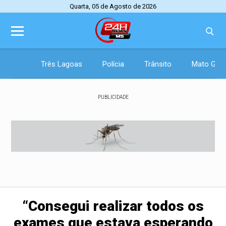
Quarta, 05 de Agosto de 2026
Três Lagoas
Polícia
Trânsito
Mato Gros
PUBLICIDADE
“Consegui realizar todos os
exames que estava esperando