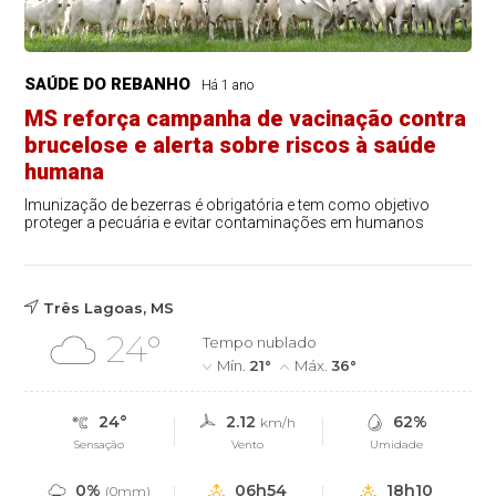
SAÚDE DO REBANHO
Há 1 ano
MS reforça campanha de vacinação contra
brucelose e alerta sobre riscos à saúde
humana
Imunização de bezerras é obrigatória e tem como objetivo
proteger a pecuária e evitar contaminações em humanos
Três Lagoas, MS
24°
Tempo nublado
Mín.
21°
Máx.
36°
24°
2.12
62%
km/h
Sensação
Vento
Umidade
0%
06h54
18h10
(0mm)