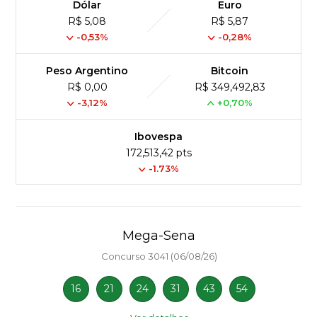
Dólar
Euro
R$ 5,08
R$ 5,87
-0,53%
-0,28%
Peso Argentino
Bitcoin
R$ 0,00
R$ 349,492,83
-3,12%
+0,70%
Ibovespa
172,513,42 pts
-1.73%
Mega-Sena
Concurso 3041 (06/08/26)
16
21
24
31
43
54