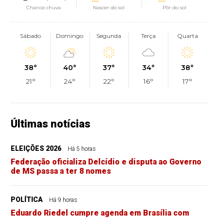
Chance chuva
Nascer do sol
Pôr do sol
Sábado
Domingo
Segunda
Terça
Quarta
38°
40°
37°
34°
38°
21°
24°
22°
16°
17°
Últimas notícias
ELEIÇÕES 2026
Há 5 horas
Federação oficializa Delcídio e disputa ao Governo
de MS passa a ter 8 nomes
POLÍTICA
Há 9 horas
Eduardo Riedel cumpre agenda em Brasília com