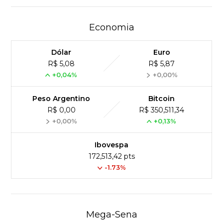
Economia
Dólar
Euro
R$ 5,08
R$ 5,87
+0,04%
+0,00%
Peso Argentino
Bitcoin
R$ 0,00
R$ 350,511,34
+0,00%
+0,13%
Ibovespa
172,513,42 pts
-1.73%
Mega-Sena