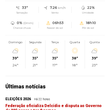
33°
7.26
22%
km/h
Sensação
Vento
Umidade
0%
06h53
18h10
(0mm)
Chance chuva
Nascer do sol
Pôr do sol
Domingo
Segunda
Terça
Quarta
Quinta
39°
35°
35°
38°
39°
24°
21°
17°
18°
23°
Últimas notícias
ELEIÇÕES 2026
Há 22 horas
Federação oficializa Delcídio e disputa ao Governo