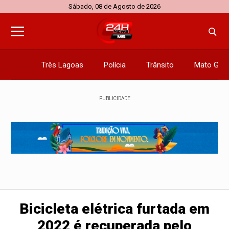
Sábado, 08 de Agosto de 2026
Três Lagoas
Polícia
Trânsito
Mato Gros
PUBLICIDADE
Bicicleta elétrica furtada em
2022 é recuperada pelo