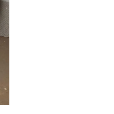
Duplasena
8/26)
Concurso 2993 (07/08/26)
1
26
27
03
07
08
11
28
50
9
50
57
Ver detalhes