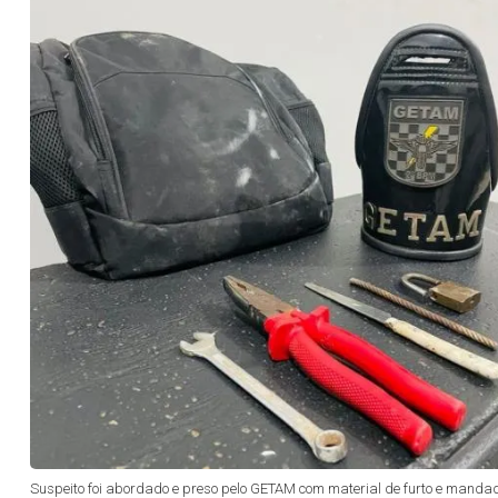
Suspeito foi abordado e preso pelo GETAM com material de furto e mandad