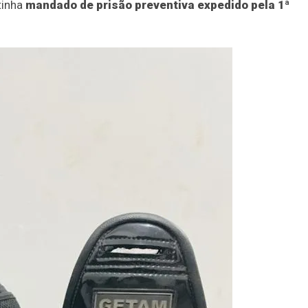
tinha
mandado de prisão preventiva expedido pela 1ª
88
91