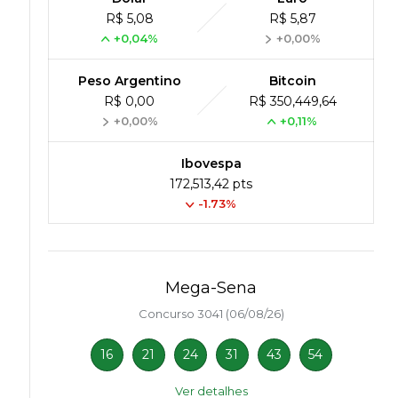
R$ 5,08
R$ 5,87
+0,04%
+0,00%
Peso Argentino
Bitcoin
R$ 0,00
R$ 350,449,64
+0,00%
+0,11%
Ibovespa
172,513,42 pts
-1.73%
Mega-Sena
Concurso 3041 (06/08/26)
16
21
24
31
43
54
Ver detalhes