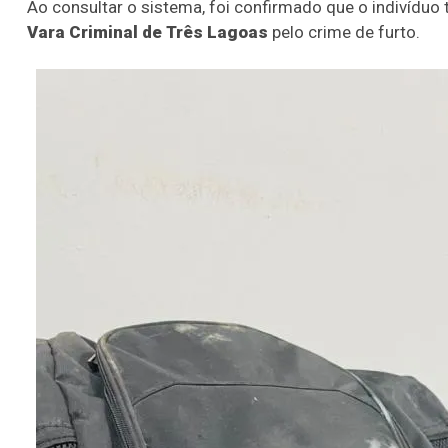
Ao consultar o sistema, foi confirmado que o indivíduo 
Vara Criminal de Três Lagoas
pelo crime de furto.
22
60
65
69
78
er detalhes
Ver detalhes