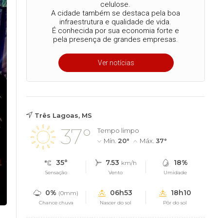
celulose.
A cidade também se destaca pela boa
infraestrutura e qualidade de vida.
É conhecida por sua economia forte e
pela presença de grandes empresas.
Ver notícias
Três Lagoas, MS
37°
Tempo limpo
Mín.
20°
Máx.
37°
35°
7.53
18%
km/h
Sensação
Vento
Umidade
0%
06h53
18h10
(0mm)
Chance chuva
Nascer do sol
Pôr do sol