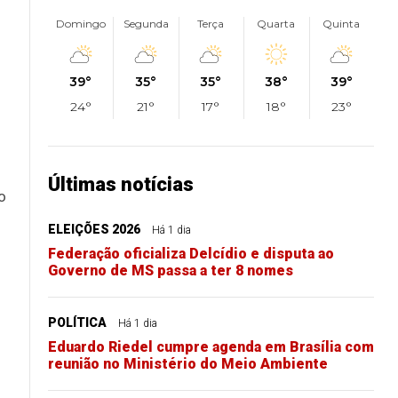
Domingo
Segunda
Terça
Quarta
Quinta
39°
35°
35°
38°
39°
24°
21°
17°
18°
23°
Últimas notícias
o
ELEIÇÕES 2026
Há 1 dia
Federação oficializa Delcídio e disputa ao
Governo de MS passa a ter 8 nomes
POLÍTICA
Há 1 dia
Eduardo Riedel cumpre agenda em Brasília com
reunião no Ministério do Meio Ambiente