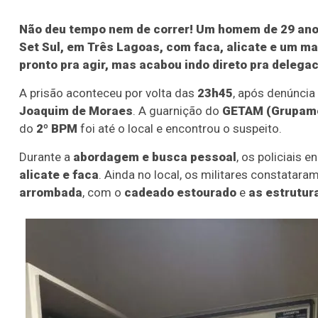
Não deu tempo nem de correr! Um homem de 29 anos 
Set Sul, em Três Lagoas, com faca, alicate e um ma
pronto pra agir, mas acabou indo direto pra delegac
A prisão aconteceu por volta das
23h45
, após denúnci
Joaquim de Moraes
. A guarnição do
GETAM (
Grupame
do
2º BPM
foi até o local e encontrou o suspeito.
Durante a
abordagem e busca pessoal
, os policiais 
alicate e faca
. Ainda no local, os militares constatar
arrombada
, com o
cadeado estourado
e
as estrutur