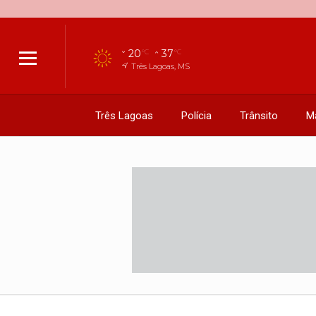
20
37
°C
°C
Três Lagoas, MS
Três Lagoas
Polícia
Trânsito
M