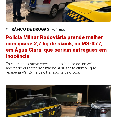
* TRÁFICO DE DROGAS
Há 1 mês
Polícia Militar Rodoviária prende mulher
com quase 2,7 kg de skunk, na MS-377,
em Água Clara, que seriam entregues em
Inocência
Entorpecente estava escondido no interior de um veículo
abordado durante fiscalização. A suspeita afirmou que
receberia R$ 1,5 mil pelo transporte da droga.