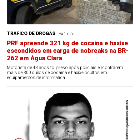
TRÁFICO DE DROGAS
Há 1 mês
PRF apreende 321 kg de cocaína e haxixe
escondidos em carga de nobreaks na BR-
262 em Água Clara
Motorista de 43 anos foi preso após policiais encontrarem
mais de 300 quilos de cocaína e haxixe ocultos em
equipamentos de informática