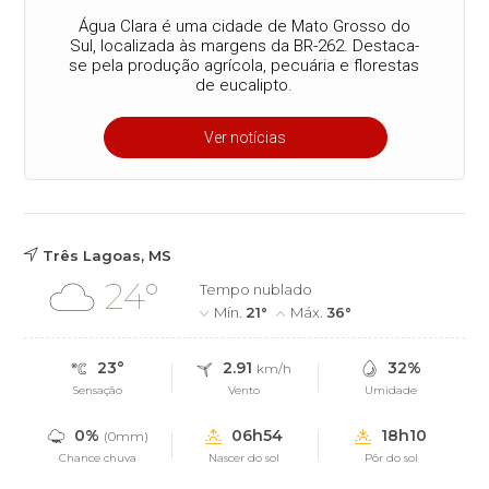
Água Clara é uma cidade de Mato Grosso do
Sul, localizada às margens da BR-262. Destaca-
se pela produção agrícola, pecuária e florestas
de eucalipto.
Ver notícias
Três Lagoas, MS
24°
Tempo nublado
Mín.
21°
Máx.
36°
23°
2.91
32%
km/h
Sensação
Vento
Umidade
0%
06h54
18h10
(0mm)
Chance chuva
Nascer do sol
Pôr do sol