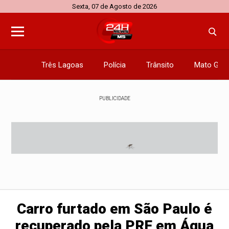
Sexta, 07 de Agosto de 2026
Três Lagoas
Polícia
Trânsito
Mato Gros
PUBLICIDADE
Carro furtado em São Paulo é
recuperado pela PRF em Água