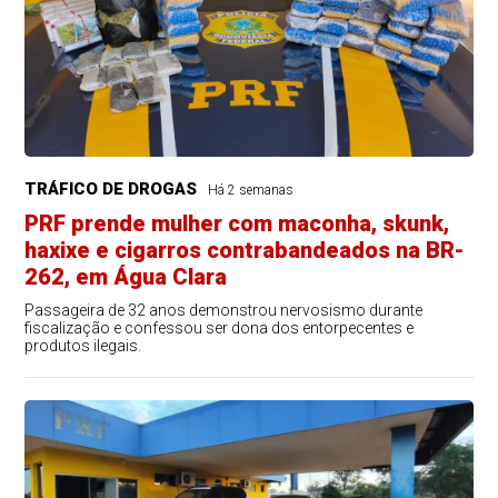
TRÁFICO DE DROGAS
Há 2 semanas
PRF prende mulher com maconha, skunk,
haxixe e cigarros contrabandeados na BR-
262, em Água Clara
Passageira de 32 anos demonstrou nervosismo durante
fiscalização e confessou ser dona dos entorpecentes e
produtos ilegais.