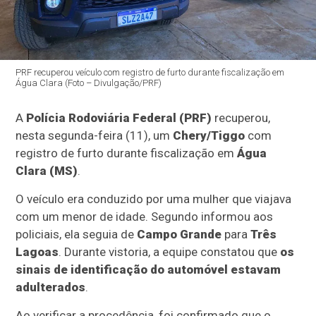
PRF recuperou veículo com registro de furto durante fiscalização em
Água Clara (Foto – Divulgação/PRF)
A
Polícia Rodoviária Federal (PRF)
recuperou,
nesta segunda-feira (11), um
Chery/Tiggo
com
registro de furto durante fiscalização em
Água
Clara (MS)
.
O veículo era conduzido por uma mulher que viajava
com um menor de idade. Segundo informou aos
policiais, ela seguia de
Campo Grande
para
Três
Lagoas
. Durante vistoria, a equipe constatou que
os
sinais de identificação do automóvel estavam
adulterados
.
Ao verificar a procedência, foi confirmado que o