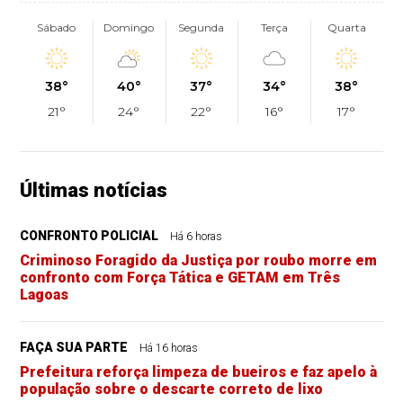
Sábado
Domingo
Segunda
Terça
Quarta
38°
40°
37°
34°
38°
21°
24°
22°
16°
17°
Últimas notícias
CONFRONTO POLICIAL
Há 6 horas
Criminoso Foragido da Justiça por roubo morre em
confronto com Força Tática e GETAM em Três
Lagoas
FAÇA SUA PARTE
Há 16 horas
Prefeitura reforça limpeza de bueiros e faz apelo à
população sobre o descarte correto de lixo