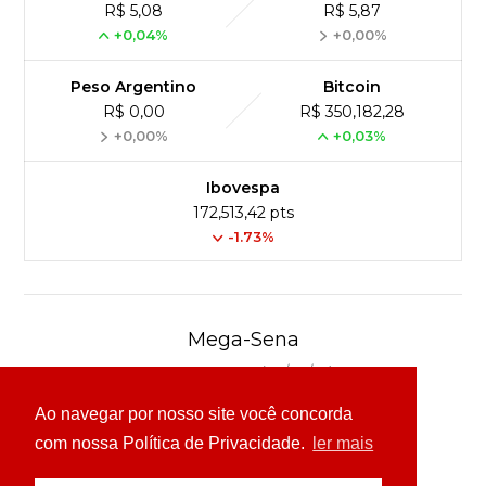
R$ 5,08
R$ 5,87
+0,04%
+0,00%
Peso Argentino
Bitcoin
R$ 0,00
R$ 350,182,28
+0,00%
+0,03%
Ibovespa
172,513,42 pts
-1.73%
Mega-Sena
Concurso 3041 (06/08/26)
Ao navegar por nosso site você concorda
16
21
24
31
43
54
com nossa Política de Privacidade.
ler mais
Ver detalhes