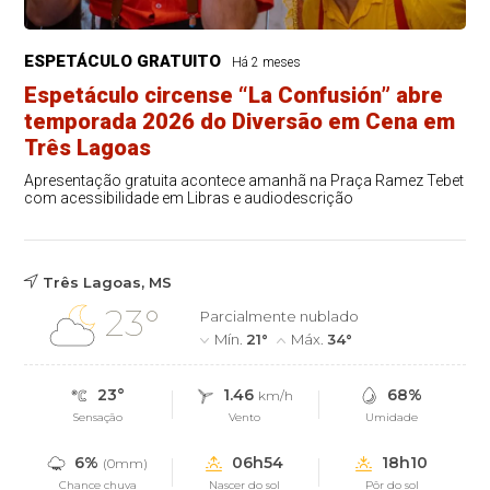
ESPETÁCULO GRATUITO
Há 2 meses
Espetáculo circense “La Confusión” abre
temporada 2026 do Diversão em Cena em
Três Lagoas
Apresentação gratuita acontece amanhã na Praça Ramez Tebet
com acessibilidade em Libras e audiodescrição
Três Lagoas, MS
23°
Parcialmente nublado
Mín.
21°
Máx.
34°
23°
1.46
68%
km/h
Sensação
Vento
Umidade
6%
06h54
18h10
(0mm)
Chance chuva
Nascer do sol
Pôr do sol