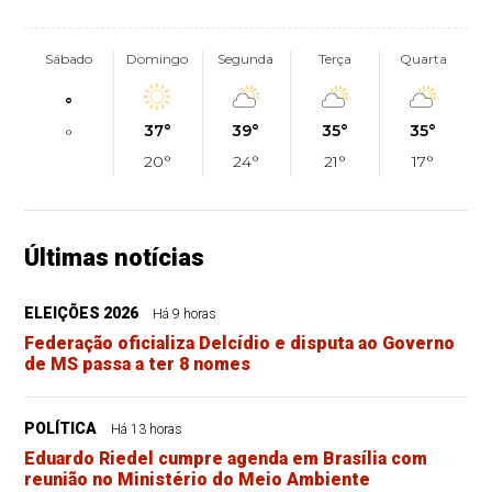
Sábado
Domingo
Segunda
Terça
Quarta
°
37°
39°
35°
35°
°
20°
24°
21°
17°
Últimas notícias
ELEIÇÕES 2026
Há 9 horas
Federação oficializa Delcídio e disputa ao Governo
de MS passa a ter 8 nomes
POLÍTICA
Há 13 horas
Eduardo Riedel cumpre agenda em Brasília com
reunião no Ministério do Meio Ambiente