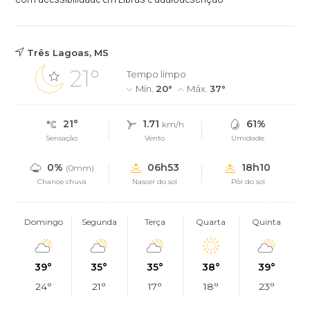
Três Lagoas, MS
21°
Tempo limpo
Mín.
20°
Máx.
37°
21°
1.71
61%
km/h
Sensação
Vento
Umidade
0%
06h53
18h10
(0mm)
Chance chuva
Nascer do sol
Pôr do sol
Domingo
Segunda
Terça
Quarta
Quinta
39°
35°
35°
38°
39°
24°
21°
17°
18°
23°