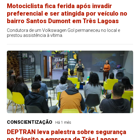
Motociclista fica ferida após invadir
preferencial e ser atingida por veículo no
bairro Santos Dumont em Três Lagoas
Condutora de um Volkswagen Gol permaneceu no local e
prestou assistência à vítima.
CONSCIENTIZAÇÃO
Há 1 mês
DEPTRAN leva palestra sobre segurança
no trânsito a empresa de Três Lagoas