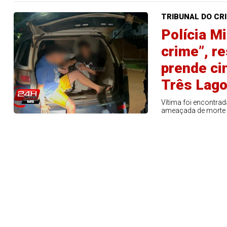
TRIBUNAL DO CR
Polícia Mi
crime”, r
prende ci
Três Lag
Vítima foi encontra
ameaçada de morte 