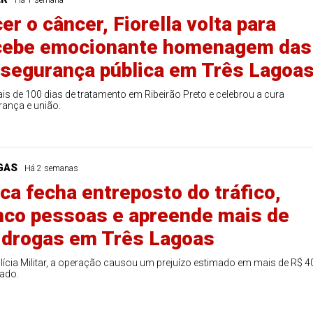
Há 1 semana
r o câncer, Fiorella volta para
88
91
ecebe emocionante homenagem das
 segurança pública em Três Lagoa
is de 100 dias de tratamento em Ribeirão Preto e celebrou a cura
rança e união.
GAS
Há 2 semanas
ica fecha entreposto do tráfico,
nco pessoas e apreende mais de
 drogas em Três Lagoas
ícia Militar, a operação causou um prejuízo estimado em mais de R$ 4
zado.