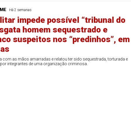
IME
Há 2 semanas
litar impede possível “tribunal do
esgata homem sequestrado e
nco suspeitos nos “predinhos”, em
oas
da com as mãos amarradas e relatou ter sido sequestrada, torturada e
por integrantes de uma organização criminosa.