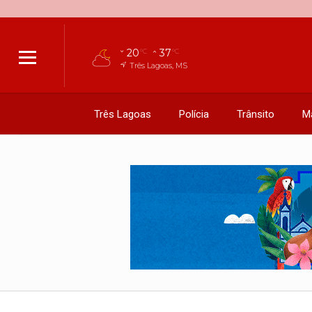
20
37
°C
°C
Três Lagoas, MS
Três Lagoas
Polícia
Trânsito
M