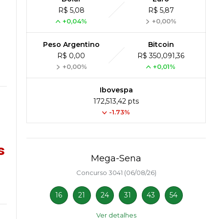
R$ 5,08
R$ 5,87
+0,04%
+0,00%
Peso Argentino
Bitcoin
a
R$ 0,00
R$ 350,091,36
+0,00%
+0,01%
Ibovespa
172,513,42 pts
-1.73%
s
Mega-Sena
Concurso 3041 (06/08/26)
16
21
24
31
43
54
Ver detalhes