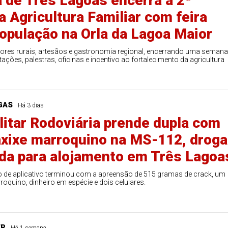
a de Três Lagoas encerra a 2ª
 Agricultura Familiar com feira
população na Orla da Lagoa Maior
tores rurais, artesãos e gastronomia regional, encerrando uma seman
ções, palestras, oficinas e incentivo ao fortalecimento da agricultura
GAS
Há 3 dias
ilitar Rodoviária prende dupla com
axixe marroquino na MS-112, droga
ada para alojamento em Três Lagoa
Duplasena
 de aplicativo terminou com a apreensão de 515 gramas de crack, um
8/26)
Concurso 2993 (07/08/26)
rroquino, dinheiro em espécie e dois celulares.
1
26
27
03
07
08
11
28
50
9
50
57
Ver detalhes
ER