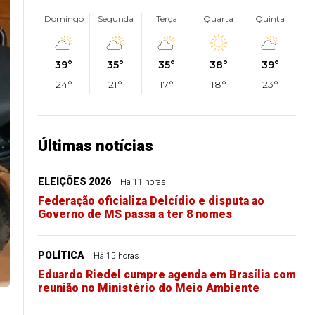
Domingo
Segunda
Terça
Quarta
Quinta
39°
35°
35°
38°
39°
24°
21°
17°
18°
23°
Últimas notícias
ELEIÇÕES 2026
Há 11 horas
Federação oficializa Delcídio e disputa ao
Governo de MS passa a ter 8 nomes
POLÍTICA
Há 15 horas
Eduardo Riedel cumpre agenda em Brasília com
reunião no Ministério do Meio Ambiente