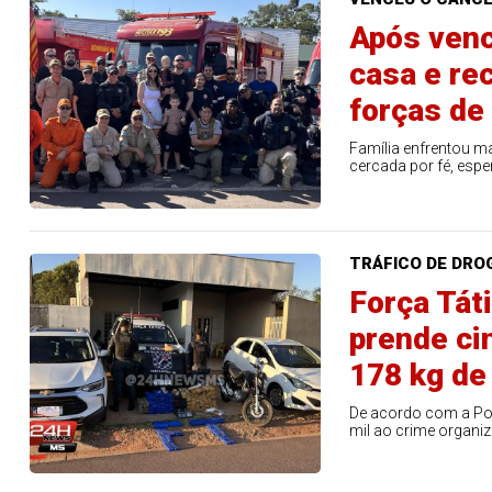
Após vence
22
60
65
69
78
casa e r
er detalhes
Ver detalhes
forças de
Família enfrentou ma
cercada por fé, espe
TRÁFICO DE DRO
Força Tát
prende ci
178 kg de
De acordo com a Pol
mil ao crime organi