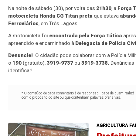
Na noite de sábado (30), por volta das
21h30
, a
Força T
motocicleta Honda CG Titan preta
que estava
aband
Ferroviários
, em Três Lagoas.
A motocicleta foi
encontrada pela Força Tática
aprese
apreendido e encaminhado à
Delegacia de Polícia Civi
Denuncie!
O cidadão pode colaborar com a Polícia Mil
o
190
(gratuito),
3919-9737
ou
3919-3738.
Denúncias 
identificar!
* O conteúdo de cada comentário é de responsabilidade de quem realizá-
com o propósito do site ou que contenham palavras ofensivas.
AGRICULTURA FA