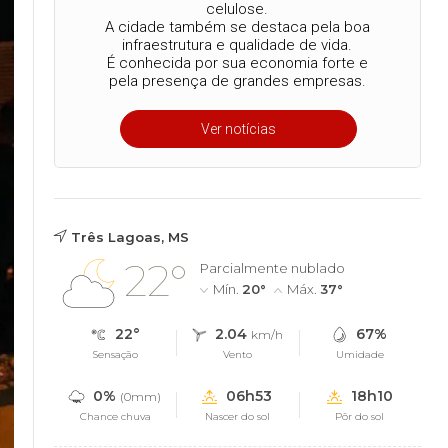
celulose.
A cidade também se destaca pela boa
infraestrutura e qualidade de vida.
É conhecida por sua economia forte e
pela presença de grandes empresas.
Ver notícias
Três Lagoas, MS
22°
Parcialmente nublado
Mín.
20°
Máx.
37°
22°
2.04
67%
km/h
Sensação
Vento
Umidade
0%
06h53
18h10
(0mm)
Chance chuva
Nascer do sol
Pôr do sol