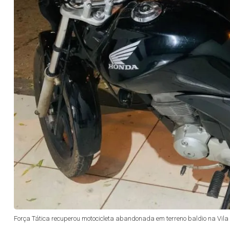
Força Tática recuperou motocicleta abandonada em terreno baldio na Vila dos