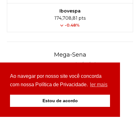
Ibovespa
174,708,81 pts
-0.48%
Mega-Sena
Concurso 3041 (06/08/26)
Ao navegar por nosso site você concorda
16
21
24
31
43
54
com nossa Política de Privacidade.
ler mais
Ver detalhes
Estou de acordo
© Copyright 2026 - 24H News MS - Todos os direitos