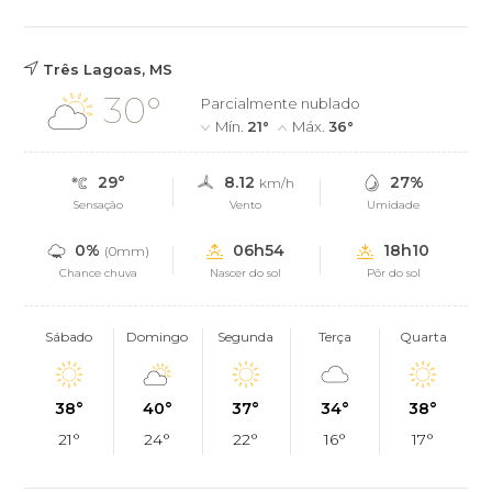
Três Lagoas, MS
30°
Parcialmente nublado
Mín.
21°
Máx.
36°
29°
8.12
27%
km/h
Sensação
Vento
Umidade
0%
06h54
18h10
(0mm)
Chance chuva
Nascer do sol
Pôr do sol
Sábado
Domingo
Segunda
Terça
Quarta
38°
40°
37°
34°
38°
21°
24°
22°
16°
17°