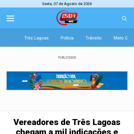
Sexta, 07 de Agosto de 2026
Três Lagoas
Polícia
Trânsito
Mato Gros
PUBLICIDADE
Vereadores de Três Lagoas
chegam a mil indicações e