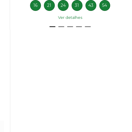
16
21
24
31
43
54
Ver detalhes