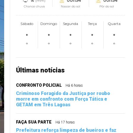
%
00h54
00h54
(mm)
Chance chuva
Nascer do sol
Pôr do sol
Sábado
Domingo
Segunda
Terça
Quarta
°
°
°
°
°
°
°
°
°
°
Últimas notícias
CONFRONTO POLICIAL
Há 6 horas
Criminoso Foragido da Justiça por roubo
morre em confronto com Força Tática e
GETAM em Três Lagoas
FAÇA SUA PARTE
Há 17 horas
Prefeitura reforça limpeza de bueiros e faz