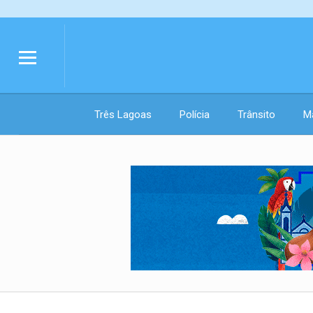
Três Lagoas
Polícia
Trânsito
M