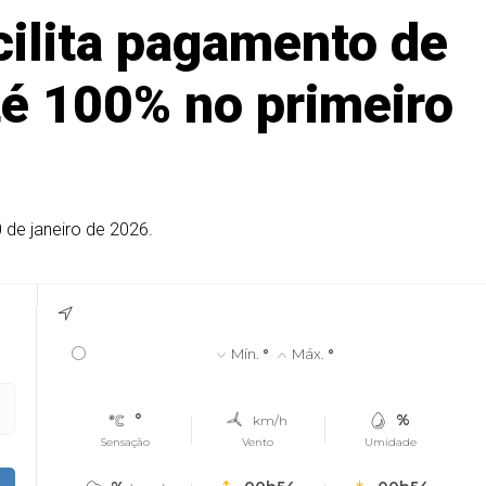
ilita pagamento de
té 100% no primeiro
 de janeiro de 2026.
°
Mín.
°
Máx.
°
°
%
km/h
Sensação
Vento
Umidade