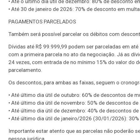
• Até o último dia útil de dezembro: 80% de desconto em
• Até 30 de janeiro de 2026: 70% de desconto em multas
PAGAMENTOS PARCELADOS
Também será possível parcelar os débitos com descont
Dívidas até R$ 99.999,99 podem ser parceladas em até 
com a primeira parcela no ato da negociação. Já as dív
24 vezes, com entrada de no mínimo 15% do valor do dé
parcelamento.
Os descontos, para ambas as faixas, seguem o cronogr
• Até último dia útil de outubro: 60% de descontos de mu
• Até último dia útil de novembro: 50% de descontos de 
• Até último dia útil de dezembro: 40% de descontos de
• Até último dia útil de janeiro/2026 (30/01/2026): 30%
Lotofácil
Lotomania
Importante estar atento que as parcelas não poderão se
o 3755 (06/08/26)
Concurso 2959 (05/0
pessoa jurídica.