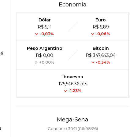
Economia
Dólar
Euro
R$ 5,11
R$ 5,89
-0,03%
-0,06%
Peso Argentino
Bitcoin
té
R$ 0,00
R$ 347,643,04
+0,00%
-0,34%
Ibovespa
175,546,36 pts
-1.23%
Mega-Sena
a
Concurso 3041 (06/08/26)