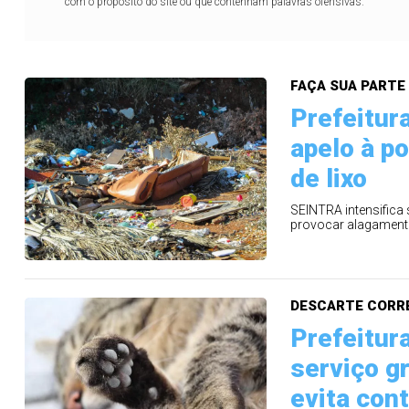
com o propósito do site ou que contenham palavras ofensivas.
FAÇA SUA PARTE
Prefeitura
apelo à p
de lixo
SEINTRA intensifica 
provocar alagamento
DESCARTE CORR
Prefeitur
serviço g
evita con