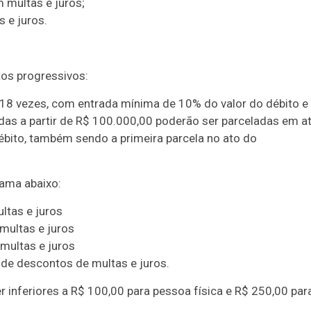
 multas e juros;
 e juros.
os progressivos:
18 vezes, com entrada mínima de 10% do valor do débito e
idas a partir de R$ 100.000,00 poderão ser parceladas em a
bito, também sendo a primeira parcela no ato do
ama abaixo:
ltas e juros
multas e juros
 multas e juros
 de descontos de multas e juros.
Duplasena
r inferiores a R$ 100,00 para pessoa física e R$ 250,00 par
8/26)
Concurso 2992 (05/08/26)