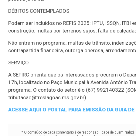
07
08
09
11
05
08
10
12
2
DÉBITOS CONTEMPLADOS
20
22
23
24
35
36
43
49
5
Podem ser incluídos no REFIS 2025: IPTU, ISSQN, ITBI 
25
63
64
65
70
construção, multas por terrenos sujos, falta de calçada
Não entram no programa: multas de trânsito, indenizaçõ
er detalhes
Ver detalhes
contrapartida financeira, outorga onerosa, arrendament
SERVIÇO
A SEFIRC orienta que os interessados procurem o Depar
17h, localizado no Paço Municipal à Avenida Antônio Tr
programa. O contato do setor é o (67) 992140322 (
tributacao@treslagoas.ms.gov.br).
ACESSE AQUI O PORTAL PARA EMISSÃO DA GUIA DE
* O conteúdo de cada comentário é de responsabilidade de quem realizá-