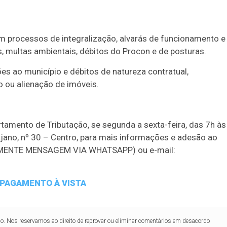
2
27
33
10
14
16
21
30
31
0
56
61
Ver detalhes
em processos de integralização, alvarás de funcionamento e
74
93
s, multas ambientais, débitos do Procon e de posturas.
es ao município e débitos de natureza contratual,
o ou alienação de imóveis.
tamento de Tributação, se segunda a sexta-feira, das 7h às
ajano, nº 30 – Centro, para mais informações e adesão ao
SOMENTE MENSAGEM VIA WHATSAPP) ou e-mail:
 PAGAMENTO À VISTA
lo. Nos reservamos ao direito de reprovar ou eliminar comentários em desacordo