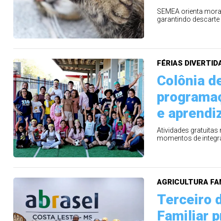
SEMEA orienta morad
garantindo descarte
FÉRIAS DIVERTID
Colônia d
programa
e aprendi
Atividades gratuitas
momentos de integra
AGRICULTURA FA
Terceiro 
Familiar 