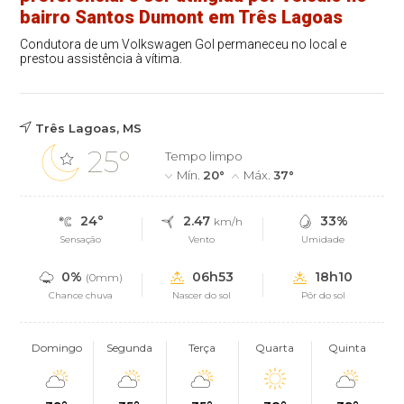
bairro Santos Dumont em Três Lagoas
Condutora de um Volkswagen Gol permaneceu no local e
prestou assistência à vítima.
Três Lagoas, MS
25°
Tempo limpo
Mín.
20°
Máx.
37°
24°
2.47
33%
km/h
Sensação
Vento
Umidade
0%
06h53
18h10
(0mm)
Chance chuva
Nascer do sol
Pôr do sol
Domingo
Segunda
Terça
Quarta
Quinta