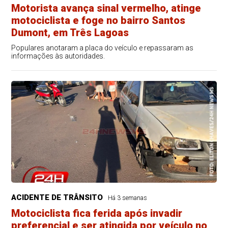
Motorista avança sinal vermelho, atinge
motociclista e foge no bairro Santos
Dumont, em Três Lagoas
Populares anotaram a placa do veículo e repassaram as
informações às autoridades.
ACIDENTE DE TRÂNSITO
Há 3 semanas
Motociclista fica ferida após invadir
preferencial e ser atingida por veículo no