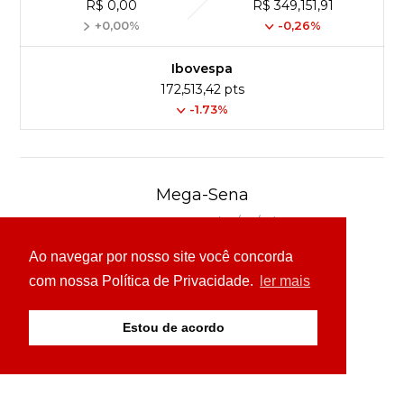
R$ 0,00
R$ 349,151,91
+0,00%
-0,26%
Ibovespa
172,513,42 pts
-1.73%
Mega-Sena
Concurso 3041 (06/08/26)
Ao navegar por nosso site você concorda
16
21
24
31
43
54
com nossa Política de Privacidade.
ler mais
Ver detalhes
Estou de acordo