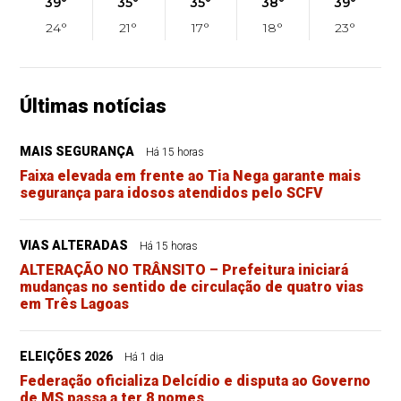
39°
35°
35°
38°
39°
24°
21°
17°
18°
23°
Últimas notícias
MAIS SEGURANÇA
Há 15 horas
Faixa elevada em frente ao Tia Nega garante mais
segurança para idosos atendidos pelo SCFV
VIAS ALTERADAS
Há 15 horas
ALTERAÇÃO NO TRÂNSITO – Prefeitura iniciará
mudanças no sentido de circulação de quatro vias
em Três Lagoas
ELEIÇÕES 2026
Há 1 dia
Federação oficializa Delcídio e disputa ao Governo
de MS passa a ter 8 nomes