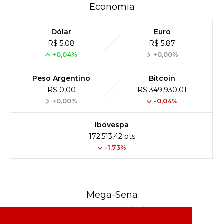
Economia
Dólar
Euro
R$ 5,08
R$ 5,87
+0,04%
+0,00%
Peso Argentino
Bitcoin
R$ 0,00
R$ 349,930,01
+0,00%
-0,04%
Ibovespa
172,513,42 pts
-1.73%
Mega-Sena
Concurso 3041 (06/08/26)