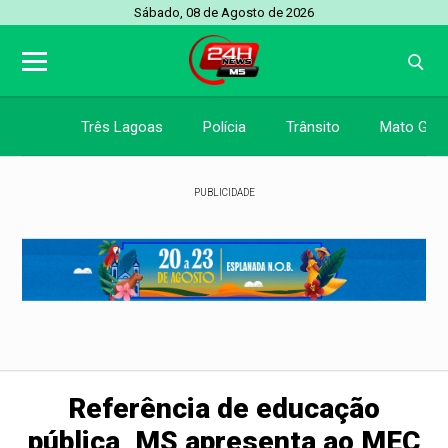
Sábado, 08 de Agosto de 2026
Três Lagoas
Polícia
Trânsito
Mato Gros
PUBLICIDADE
Referência de educação
pública, MS apresenta ao MEC