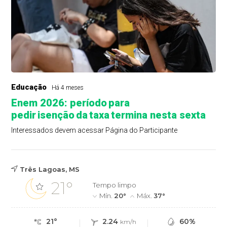
Educação
Há 4 meses
Enem 2026: período para
pedir isenção da taxa termina nesta sexta
Interessados devem acessar Página do Participante
Três Lagoas, MS
21°
Tempo limpo
Mín.
20°
Máx.
37°
21°
2.24
60%
km/h