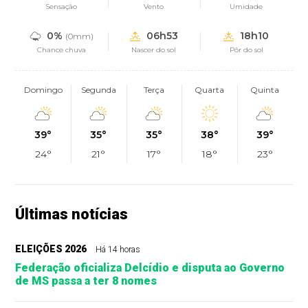
Sensação
Vento
Umidade
0%
06h53
18h10
(0mm)
Chance chuva
Nascer do sol
Pôr do sol
Domingo
Segunda
Terça
Quarta
Quinta
39°
35°
35°
38°
39°
24°
21°
17°
18°
23°
Últimas notícias
ELEIÇÕES 2026
Há 14 horas
Federação oficializa Delcídio e disputa ao Governo
de MS passa a ter 8 nomes