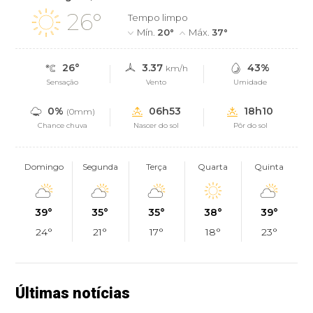
26°
Tempo limpo
Mín.
20°
Máx.
37°
26°
3.37
43%
km/h
Sensação
Vento
Umidade
0%
06h53
18h10
(0mm)
Chance chuva
Nascer do sol
Pôr do sol
Domingo
Segunda
Terça
Quarta
Quinta
39°
35°
35°
38°
39°
24°
21°
17°
18°
23°
Últimas notícias