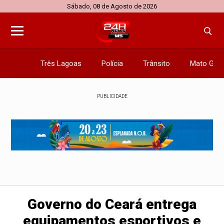
Sábado, 08 de Agosto de 2026
Três Lagoas
Polícia
Trânsito
Mato Gros
PUBLICIDADE
Governo do Ceará entrega
equipamentos esportivos e