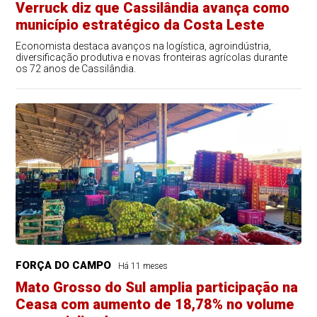
Verruck diz que Cassilândia avança como
município estratégico da Costa Leste
Economista destaca avanços na logística, agroindústria,
diversificação produtiva e novas fronteiras agrícolas durante
os 72 anos de Cassilândia.
FORÇA DO CAMPO
Há 11 meses
Mato Grosso do Sul amplia participação na
Ceasa com aumento de 18,78% no volume