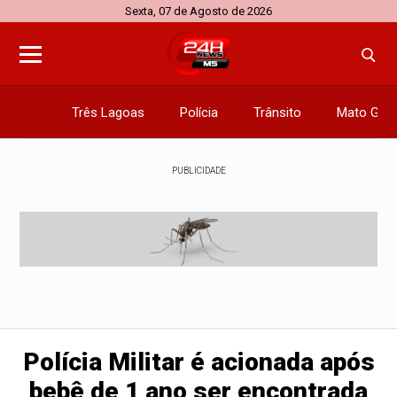
Sexta, 07 de Agosto de 2026
Três Lagoas
Polícia
Trânsito
Mato Gros
PUBLICIDADE
Polícia Militar é acionada após
bebê de 1 ano ser encontrada