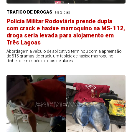
TRÁFICO DE DROGAS
Há 2 dias
Polícia Militar Rodoviária prende dupla
com crack e haxixe marroquino na MS-112,
droga seria levada para alojamento em
Três Lagoas
Abordagem a veículo de aplicativo terminou com a apreensão
de 515 gramas de crack, um tablete de haxixe marroquino,
dinheiro em espécie e dois celulares.