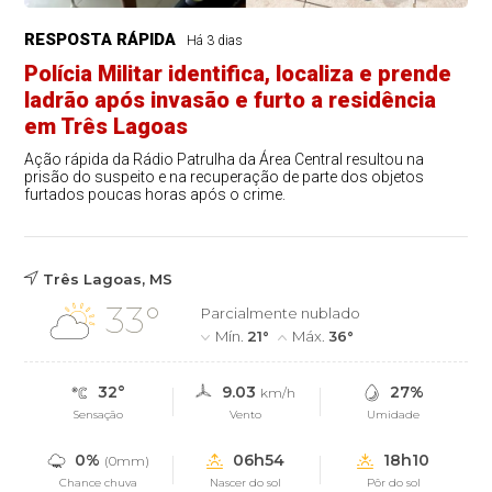
RESPOSTA RÁPIDA
Há 3 dias
Polícia Militar identifica, localiza e prende
ladrão após invasão e furto a residência
em Três Lagoas
Ação rápida da Rádio Patrulha da Área Central resultou na
prisão do suspeito e na recuperação de parte dos objetos
furtados poucas horas após o crime.
Três Lagoas, MS
33°
Parcialmente nublado
Mín.
21°
Máx.
36°
32°
9.03
27%
km/h
Sensação
Vento
Umidade
0%
06h54
18h10
(0mm)
Chance chuva
Nascer do sol
Pôr do sol