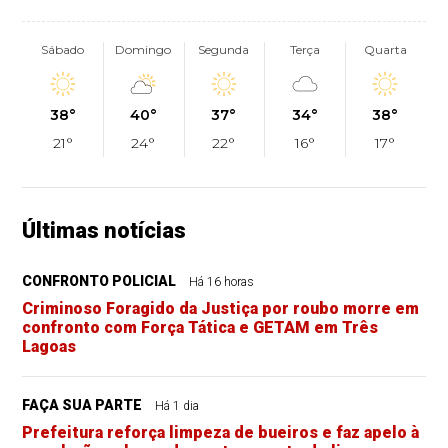
Sábado
Domingo
Segunda
Terça
Quarta
38°
40°
37°
34°
38°
21°
24°
22°
16°
17°
Últimas notícias
CONFRONTO POLICIAL
Há 16 horas
Criminoso Foragido da Justiça por roubo morre em
confronto com Força Tática e GETAM em Três
Lagoas
FAÇA SUA PARTE
Há 1 dia
Prefeitura reforça limpeza de bueiros e faz apelo à