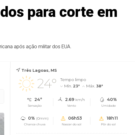
ados para corte em
ricana após ação militar dos EUA.
Três Lagoas, MS
24°
Tempo limpo
Mín.
23°
Máx.
38°
24°
2.69
40%
km/h
Sensação
Vento
Umidade
0%
06h53
18h11
(0mm)
Chance chuva
Nascer do sol
Pôr do sol