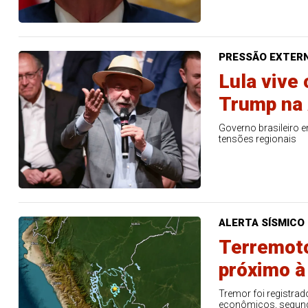
PRESSÃO EXTER
Lula vive
Trump na 
Governo brasileiro 
tensões regionais
ALERTA SÍSMICO
Terremoto
próximo à
Tremor foi registrad
econômicos, segund