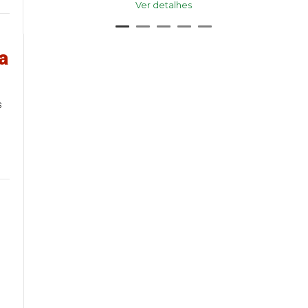
Ver detalhes
a
s