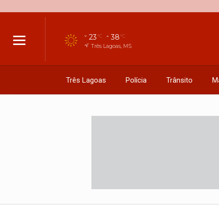
23
38
°C
°C
Três Lagoas, MS
Três Lagoas
Polícia
Trânsito
M