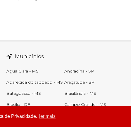
Municípios
Água Clara - MS
Andradina - SP
Aparecida do taboado - MS
Araçatuba - SP
Bataguassu - MS
Brasilândia - MS
Brasília - DF
Campo Grande - MS
Castilho - SP
Corumbá - MS
ca de Privacidade.
ler mais
Ver todos