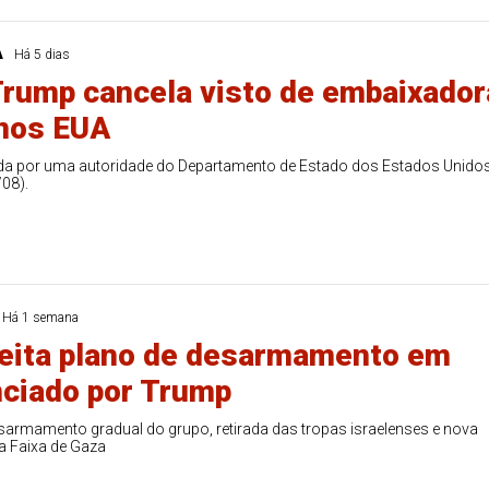
9
50
57
Ver detalhes
88
91
A
Há 5 dias
rump cancela visto de embaixador
 nos EUA
ada por uma autoridade do Departamento de Estado dos Estados Unido
/08).
Há 1 semana
eita plano de desarmamento em
ciado por Trump
sarmamento gradual do grupo, retirada das tropas israelenses e nova
a Faixa de Gaza