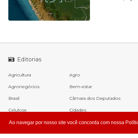
Editorias
Agricultura
Agro
Agronegócios
Bem-estar
Brasil
Câmara dos Deputados
Celulose
Cidades
Comércio
Cotidiano
Ao navegar por nosso site você concorda com nossa Políti
Ver todas