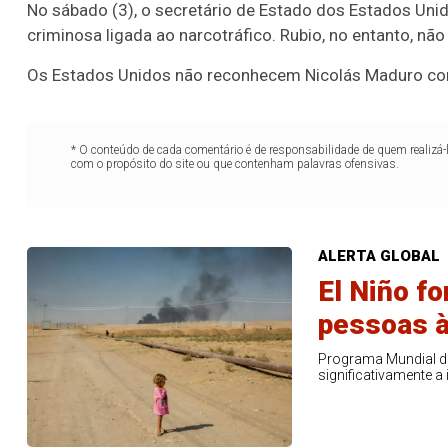
No sábado (3), o secretário de Estado dos Estados Uni
criminosa ligada ao narcotráfico. Rubio, no entanto, nã
Os Estados Unidos não reconhecem Nicolás Maduro co
* O conteúdo de cada comentário é de responsabilidade de quem realizá-
com o propósito do site ou que contenham palavras ofensivas.
ALERTA GLOBAL
El Niño f
pessoas 
Lotofácil
Lotomania
Programa Mundial de
o 3756 (07/08/26)
Concurso 2960 (07/0
significativamente a
06
09
10
11
11
15
16
18
2