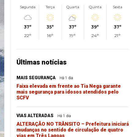
Segunda
Terça
Quarta
Quinta
Sexta
37°
35°
37°
39°
37°
22°
16°
19°
24°
21°
Últimas notícias
MAIS SEGURANÇA
Há 1 dia
Faixa elevada em frente ao Tia Nega garante
mais segurança para idosos atendidos pelo
SCFV
VIAS ALTERADAS
Há 1 dia
ALTERAÇÃO NO TRÂNSITO – Prefeitura iniciará
mudanças no sentido de circulação de quatro
vias em Três Lagoas