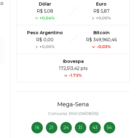
ão
Dólar
Euro
R$ 5,08
R$ 5,87
+0,04%
+0,00%
Peso Argentino
Bitcoin
R$ 0,00
R$ 349,960,46
+0,00%
-0,03%
Ibovespa
172,513,42 pts
-1.73%
Mega-Sena
Concurso 3041 (06/08/26)
16
21
24
31
43
54