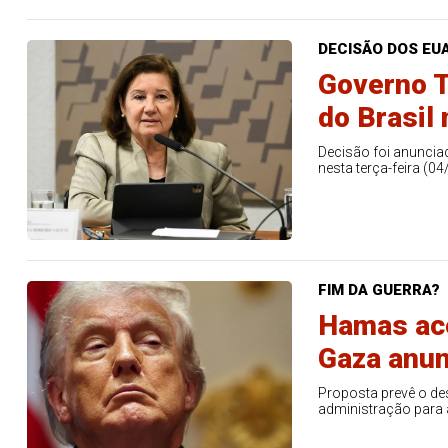
16
19
20
21
29
37
43
46
4
22
60
65
69
78
DECISÃO DOS EU
Governo T
er detalhes
Ver detalhes
do Brasil
Decisão foi anunci
nesta terça-feira (04
FIM DA GUERRA?
Hamas ac
Gaza anun
Proposta prevê o de
administração para 