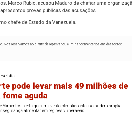
dos,
Marco Rubio
, acusou Maduro de chefiar uma organizaç
o apresentou provas públicas das acusações.
mo chefe de Estado da Venezuela.
lo. Nos reservamos ao direito de reprovar ou eliminar comentários em desacordo
Há 4 dias
orte pode levar mais 49 milhões de
à fome aguda
Duplasena
 Alimentos alerta que um evento climático intenso poderá ampliar
8/26)
Concurso 2993 (07/08/26)
 insegurança alimentar em regiões vulneráveis.
1
26
27
03
07
08
11
28
50