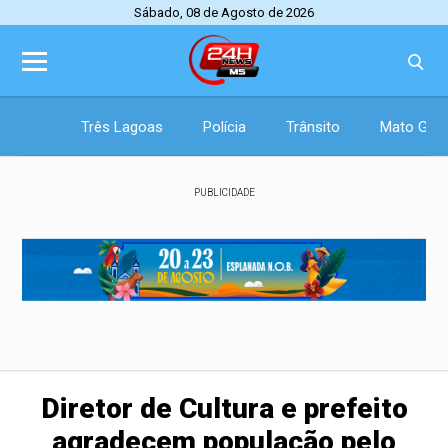
Sábado, 08 de Agosto de 2026
Três Lagoas
Polícia
Trânsito
Mato Gros
PUBLICIDADE
Diretor de Cultura e prefeito
agradecem população pelo