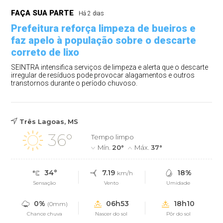
FAÇA SUA PARTE
Há 2 dias
Prefeitura reforça limpeza de bueiros e
faz apelo à população sobre o descarte
correto de lixo
SEINTRA intensifica serviços de limpeza e alerta que o descarte
irregular de resíduos pode provocar alagamentos e outros
transtornos durante o período chuvoso.
Três Lagoas, MS
36°
Tempo limpo
Mín.
20°
Máx.
37°
34°
7.19
18%
km/h
Sensação
Vento
Umidade
0%
06h53
18h10
(0mm)
Chance chuva
Nascer do sol
Pôr do sol